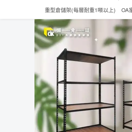
重型倉儲架(每層耐重1噸以上)
OA