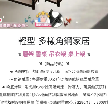
輕型 多樣角鋼家居
層架 書桌 吊衣架 桌上架
🌸
🌸
🌸【商品特點】🌸
📣 角鋼材質 : 熱軋鋼(厚度:1.5mm)👉台灣鋼鐵廠製造
📣 角鋼耐重 : 每層耐重80公斤👉角鋼結構穩固耐承重
📣 粉底烤漆 : 消光黑👉粉體高溫烤漆，附著力、耐腐蝕頂頂好
每組皆附贈塑膠防刮腳套4顆👉地面防刮保護家居地面、磁磚不刮傷
選配輕型2吋腳鋼專用輪(塑膠輪)👉總耐重80公斤$280/1組，3