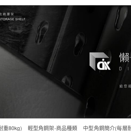
重80kg)
輕型角鋼架-商品種類
中型角鋼簡介(每層耐重