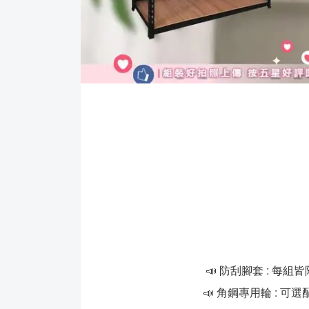
📣 防刮腳套 : 
📣 角鋼專用輪 : 可