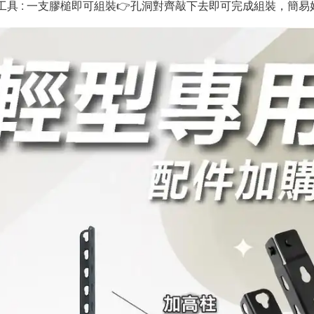
裝工具 : 一支膠槌即可組裝👉孔洞對齊敲下去即可完成組裝，簡易