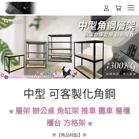
中型 可客製化角鋼
層架 辦公桌 魚缸架 推車 攤車 層櫃
🌸
櫃台 方格架
🌸
🌸【商品特點】🌸