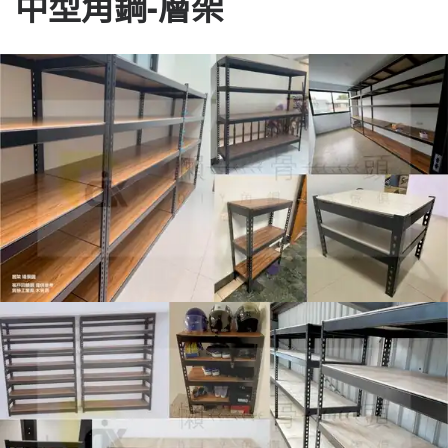
中型角鋼-層架