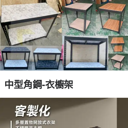
中型角鋼-衣櫥架