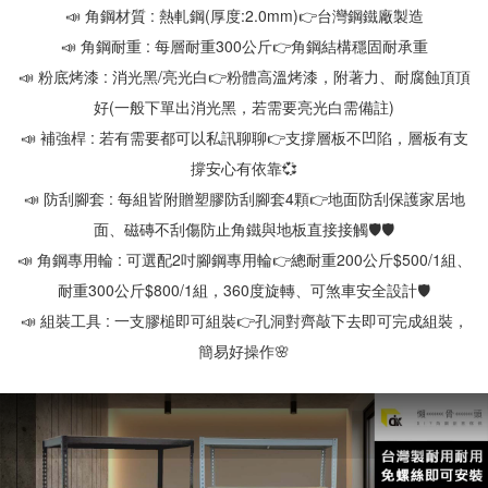
📣 角鋼材質 : 熱軋鋼(厚度:2.0mm)👉台灣鋼鐵廠製造
📣 角鋼耐重 : 每層耐重300公斤👉角鋼結構穩固耐承重
📣 粉底烤漆 : 消光黑/亮光白👉粉體高溫烤漆，附著力、耐腐蝕頂頂
好(一般下單出消光黑，若需要亮光白需備註)
📣 補強桿 : 若有需要都可以私訊聊聊👉支撐層板不凹陷，層板有支
撐安心有依靠💞
📣 防刮腳套 : 每組皆附贈塑膠防刮腳套4顆👉地面防刮保護家居地
面、磁磚不刮傷防止角鐵與地板直接接觸🛡🛡
📣 角鋼專用輪 : 可選配2吋腳鋼專用輪👉總耐重200公斤$500/1組、
耐重300公斤$800/1組，360度旋轉、可煞車安全設計🛡
📣 組裝工具 : 一支膠槌即可組裝👉孔洞對齊敲下去即可完成組裝，
簡易好操作🌸