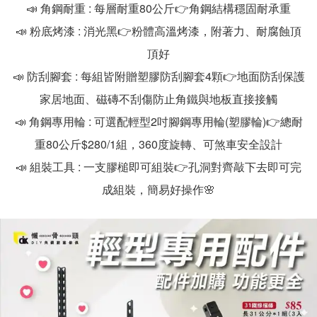
📣 角鋼耐重 : 每層耐重80公斤👉角鋼結構穩固耐承重
📣 粉底烤漆 : 消光黑👉粉體高溫烤漆，附著力、耐腐蝕頂
頂好
📣 防刮腳套 : 每組皆附贈塑膠防刮腳套4顆👉地面防刮保護
家居地面、磁磚不刮傷防止角鐵與地板直接接觸
📣 角鋼專用輪 : 可選配輕型2吋腳鋼專用輪(塑膠輪)👉總耐
重80公斤$280/1組，360度旋轉、可煞車安全設計
📣 組裝工具 : 一支膠槌即可組裝👉孔洞對齊敲下去即可完
成組裝，簡易好操作🌸