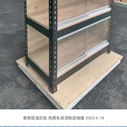
單側玻璃封板 角鋼系統滑軌玻璃櫃 2023.6.19