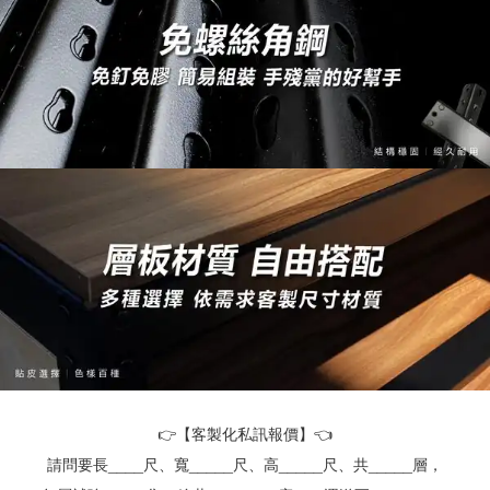
👉【客製化私訊報價】👈
請問要長____尺、寬_____尺、高_____尺、共_____層，