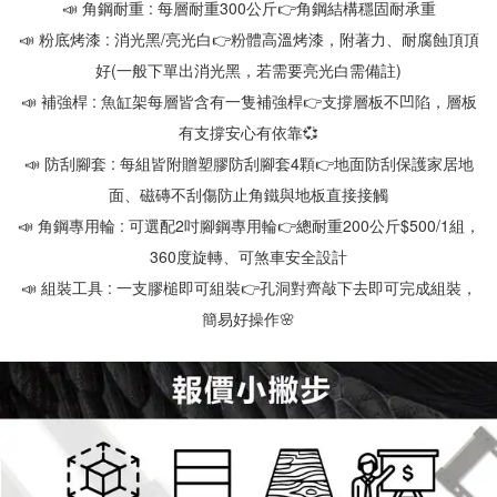
📣 角鋼耐重 : 每層耐重300公斤👉角鋼結構穩固耐承重
📣 粉底烤漆 : 消光黑/亮光白👉粉體高溫烤漆，附著力、耐腐蝕頂頂
好(一般下單出消光黑，若需要亮光白需備註)
📣 補強桿 : 魚缸架每層皆含有一隻補強桿👉支撐層板不凹陷，層板
有支撐安心有依靠💞
📣 防刮腳套 : 每組皆附贈塑膠防刮腳套4顆👉地面防刮保護家居地
面、磁磚不刮傷防止角鐵與地板直接接觸
📣 角鋼專用輪 : 可選配2吋腳鋼專用輪👉總耐重200公斤$500/1組，
360度旋轉、可煞車安全設計
📣 組裝工具 : 一支膠槌即可組裝👉孔洞對齊敲下去即可完成組裝，
簡易好操作🌸