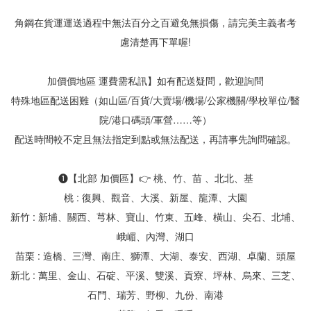
角鋼在貨運運送過程中無法百分之百避免無損傷，請完美主義者考
慮清楚再下單喔!
加價價地區 運費需私訊】如有配送疑問，歡迎詢問
特殊地區配送困難（如山區/百貨/大賣場/機場/公家機關/學校單位/醫
院/港口碼頭/軍營……等）
配送時間較不定且無法指定到點或無法配送，再請事先詢問確認。
❶【北部 加價區】👉 桃、竹、苗 、北北、基
桃 : 復興、觀音、大溪、新屋、龍潭、大園
新竹 : 新埔、關西、芎林、寶山、竹東、五峰、橫山、尖石、北埔、
峨嵋、內灣、湖口
苗栗 : 造橋、三灣、南庄、獅潭、大湖、泰安、西湖、卓蘭、頭屋
新北 : 萬里、金山、石碇、平溪、雙溪、貢寮、坪林、烏來、三芝、
石門、瑞芳、野柳、九份、南港