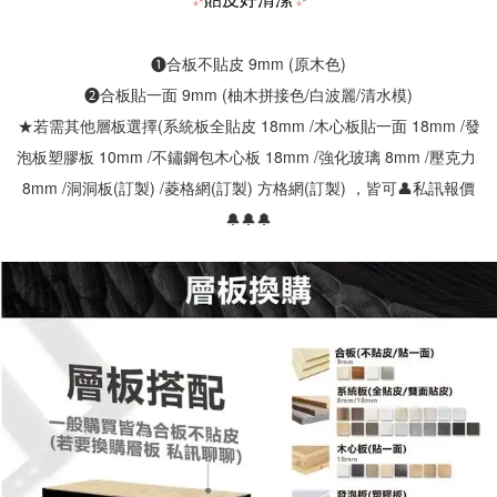
❶合板不貼皮 9mm (原木色)
❷合板貼一面 9mm (柚木拼接色/白波麗/清水模)
★若需其他層板選擇(系統板全貼皮 18mm /木心板貼一面 18mm /發
泡板塑膠板 10mm /不鏽鋼包木心板 18mm /強化玻璃 8mm /壓克力 
8mm /洞洞板(訂製) /菱格網(訂製) 方格網(訂製) ，皆可👤私訊報價
🔔🔔🔔