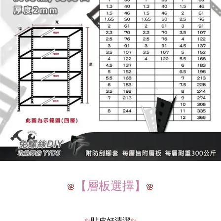
【層板選擇】
🌸
🌸
✨
貼皮好清潔
✨