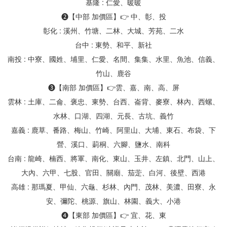
基隆 : 仁愛、暖暖
❷【中部 加價區】👉 中、彰、投
彰化 : 溪州、竹塘、二林、大城、芳苑、二水
台中 : 東勢、和平、新社
南投 : 中寮、國姓、埔里、仁愛、名間、集集、水里、魚池、信義、
竹山、鹿谷
❸【南部 加價區】👉雲、嘉、南、高、屏
雲林 : 土庫、二侖、褒忠、東勢、台西、崙背、麥寮、林內、西螺、
水林、口湖、四湖、元長、古坑、義竹
嘉義 : 鹿草、番路、梅山、竹崎、阿里山、大埔、東石、布袋、下
營、溪口、莿桐、六腳、鹽水、南科
台南 : 龍崎、楠西、將軍、南化、東山、玉井、左鎮、北門、山上、
大內、六甲、七股、官田、關廟、茄萣、白河、後壁、西港
高雄 : 那瑪夏、甲仙、六龜、杉林、內門、茂林、美濃、田寮、永
安、彌陀、桃源、旗山、林園、義大、小港
❹【東部 加價區】👉 宜、花、東