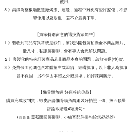
使用。
8 》鋼鐵為整板噸數進廠烤漆、運送，過程中難免有些許擦傷，不影
響使用以及耐重，若不介意再下單。
【買家特別留意的退換貨須知‼‼】
1 》若收到商品有異常或是缺件，幫我拆開包裝拍攝全不商品照片、
量尺寸，私訊傳聊聊，會有專人會您解決問題。
2 》客製化的特殊訂製商品若非商品本身的問題，恕無法退(換)貨。
3 》免費保固範圍包含本體扭曲或凹陷、結構損壞，以上非人為損壞
皆不保固，另不保固本體之外觀損壞，如掉漆與髒汙。
【懶骨頭角鋼 好康報給你哉】
購買完成收到貨，蝦皮評論懶骨頭角鋼組裝好拍照上傳、按五顆星
評論即贈送4顆掛勾~
(🎀🎀🎀需截圖回傳聊聊，小編寄配件掛勾給您🎁🎁🎁)