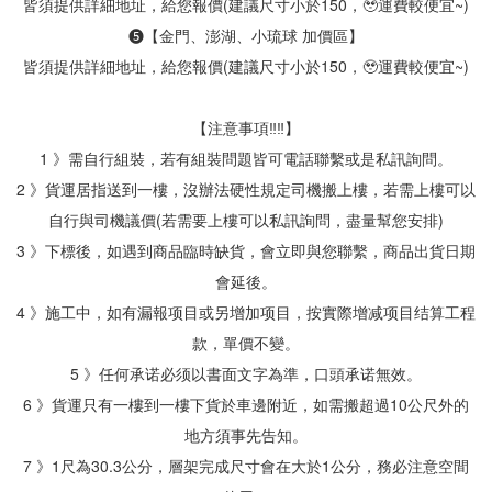
皆須提供詳細地址，給您報價(建議尺寸小於150，🥹運費較便宜~)
❺【金門、澎湖、小琉球 加價區】
皆須提供詳細地址，給您報價(建議尺寸小於150，🥹運費較便宜~)
【注意事項‼‼】
1 》需自行組裝，若有組裝問題皆可電話聯繫或是私訊詢問。
2 》貨運居指送到一樓，沒辦法硬性規定司機搬上樓，若需上樓可以
自行與司機議價(若需要上樓可以私訊詢問，盡量幫您安排)
3 》下標後，如遇到商品臨時缺貨，會立即與您聯繫，商品出貨日期
會延後。
4 》施工中，如有漏報项目或另增加项目，按實際增减项目结算工程
款，單價不變。
5 》任何承诺必须以書面文字為準，口頭承诺無效。
6 》貨運只有一樓到一樓下貨於車邊附近，如需搬超過10公尺外的
地方須事先告知。
7 》1尺為30.3公分，層架完成尺寸會在大於1公分，務必注意空間