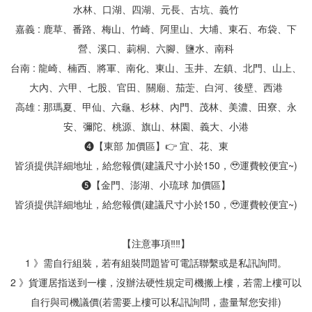
水林、口湖、四湖、元長、古坑、義竹
嘉義 : 鹿草、番路、梅山、竹崎、阿里山、大埔、東石、布袋、下
營、溪口、莿桐、六腳、鹽水、南科
台南 : 龍崎、楠西、將軍、南化、東山、玉井、左鎮、北門、山上、
大內、六甲、七股、官田、關廟、茄萣、白河、後壁、西港
高雄 : 那瑪夏、甲仙、六龜、杉林、內門、茂林、美濃、田寮、永
安、彌陀、桃源、旗山、林園、義大、小港
❹【東部 加價區】👉 宜、花、東
皆須提供詳細地址，給您報價(建議尺寸小於150，🥹運費較便宜~)
❺【金門、澎湖、小琉球 加價區】
皆須提供詳細地址，給您報價(建議尺寸小於150，🥹運費較便宜~)
【注意事項‼‼】
1 》需自行組裝，若有組裝問題皆可電話聯繫或是私訊詢問。
2 》貨運居指送到一樓，沒辦法硬性規定司機搬上樓，若需上樓可以
自行與司機議價(若需要上樓可以私訊詢問，盡量幫您安排)