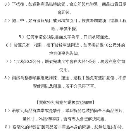
3 》下標後，如遇到商品臨時缺貨，會立即與您聯繫，商品出貨日期
會延後。
4 》施工中，如有漏報项目或另增加项目，按實際增减项目结算工程
款，單價不變。
5 》任何承诺必须以書面文字為準，口頭承诺無效。
6 》貨運只有一樓到一樓下貨於車邊附近，如需搬超過10公尺外的
地方須事先告知。
7 》1尺為30.3公分，層架完成尺寸會在大於1公分，務必注意空間
使用。
8 》鋼鐵為整板噸數進廠烤漆、運送，過程中難免有些許擦傷，不影
響使用以及耐重，若不介意再下單。
【買家特別留意的退換貨須知‼‼】
1 》若收到商品有異常或是缺件，幫我拆開包裝拍攝全不商品照片、
量尺寸，私訊傳聊聊，會有專人會您解決問題。
2 》客製化的特殊訂製商品若非商品本身的問題，恕無法退(換)貨。