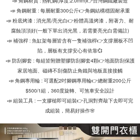
📣 角鋼材質 : 熱軋鋼(厚度:2.0mm)👉台灣鋼鐵廠製造
📣 角鋼耐重 : 每層耐重300公斤👉角鋼結構穩固耐承重
📣 粉底烤漆 : 消光黑/亮光白👉粉體高溫烤漆，附著力、耐
腐蝕頂頂好(一般下單出消光黑，若需要亮光白需備註)
📣 補強桿 : 魚缸架每層皆含有一隻補強桿👉支撐層板不凹
陷，層板有支撐安心有依靠💞
📣 防刮腳套 : 每組皆附贈塑膠防刮腳套4顆👉地面防刮保護
家居地面、磁磚不刮傷防止角鐵與地板直接接觸
📣 角鋼專用輪 : 可選配2吋腳鋼專用輪👉總耐重200公斤
$500/1組，360度旋轉、可煞車安全設計
📣 組裝工具 : 一支膠槌即可組裝👉孔洞對齊敲下去即可完
成組裝，簡易好操作🌸