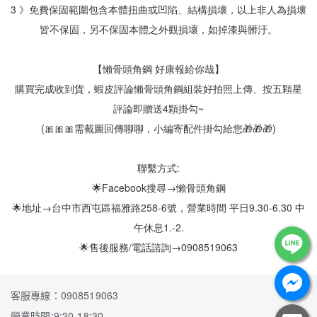
3 》免費保固範圍包含本體扭曲或凹陷、結構損壞，以上非人為損壞
皆不保固，另不保固本體之外觀損壞，如掉漆與髒汙。
【懶骨頭角鋼 好康報給你哉】
購買完成收到貨，蝦皮評論懶骨頭角鋼組裝好拍照上傳、按五顆星
評論即贈送4顆掛勾~
(🎀🎀🎀需截圖回傳聊聊，小編寄配件掛勾給您🎁🎁🎁)
聯繫方式:
🌟Facebook搜尋→懶骨頭角鋼
🌟地址→台中市西屯區福雅路258-6號，營業時間 平日9.30-6.30 中
午休息1.-2.
🌟售後服務/電話諮詢→0908519063
客服專線：0908519063
營業時間:9:30-18:30