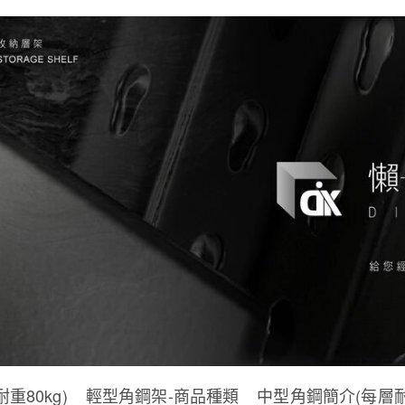
重80kg)
輕型角鋼架-商品種類
中型角鋼簡介(每層耐重