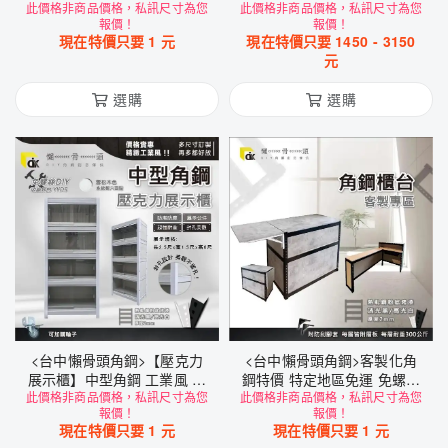
此價格非商品價格，私訊尺寸為您
置物架 工業風家具 DIY 簡單
此價格非商品價格，私訊尺寸為您
架
報價！
報價！
拆裝
現在特價只要
1
元
現在特價只要
1450
-
3150
元
選購
選購
<台中懶骨頭角鋼>【壓克力
<台中懶骨頭角鋼>客製化角
展示櫃】中型角鋼 工業風 角
鋼特價 特定地區免運 免螺絲
此價格非商品價格，私訊尺寸為您
鋼 展示櫃 收納架 置物櫃 (黑
此價格非商品價格，私訊尺寸為您
角鋼 工業風 魚缸架 置物架
報價！
報價！
色/白色) DIY
工業風家具
現在特價只要
1
元
現在特價只要
1
元