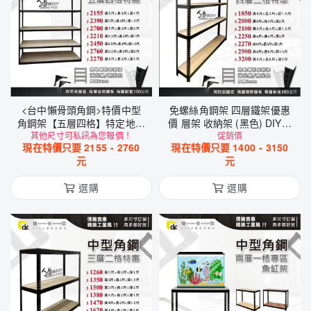
<台中懶骨頭角鋼>特價中型
免螺絲角鋼架 四層鐵架優惠
角鋼架【五層四格】特定地區
價 層架 收納架 (黑色) DIY工
免運 免螺絲角鋼 工業風 魚缸
其他尺寸可私訊為您報價！
業風鋼架
促銷價
現在特價只要
2155
-
2760
現在特價只要
1400
-
3150
架 置物架 DIY 簡單拆裝 贈角
元
元
鋼
選購
選購