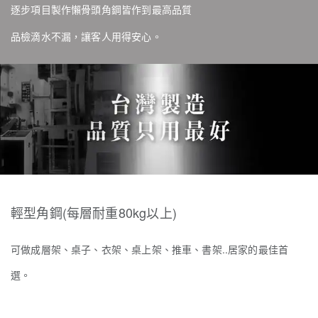
逐步項目製作懶骨頭角鋼皆作到最高品質
品檢滴水不漏，讓客人用得安心。
輕型角鋼(每層耐重80kg以上)
可做成層架、桌子、衣架、桌上架、推車、書架..居家的最佳首
選。