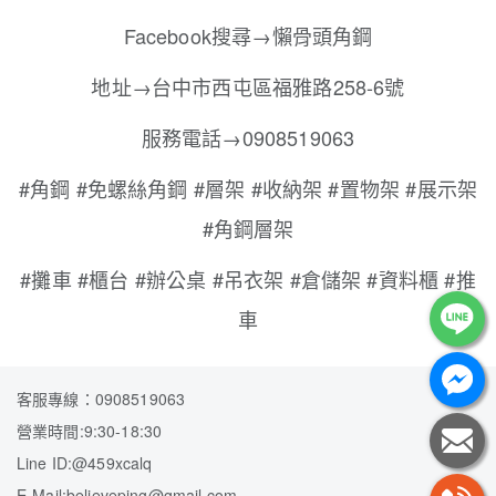
Facebook搜尋→懶骨頭角鋼
地址→台中市西屯區福雅路258-6號
服務電話→0908519063
#角鋼 #免螺絲角鋼 #層架 #收納架 #置物架 #展示架
#角鋼層架
#攤車 #櫃台 #辦公桌 #吊衣架 #倉儲架 #資料櫃 #推
車
客服專線：0908519063
營業時間:9:30-18:30
Line ID:@459xcalq
E-Mail:believeping@gmail.com