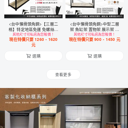
<台中懶骨頭角鋼>【三層二
<台中懶骨頭角鋼>中型二層
格】特定地區免運 免螺絲角
架 魚缸架 置物架 展示架 收
鋼 工業風 魚缸架 置物架 工
其他尺寸可私訊為您報價！
納架 免螺絲角鋼 角鋼架 層架
其他尺寸可私訊為您報價！
現在特價只要
1260
-
1620
現在特價只要
900
-
1450
元
業風家具 DIY 簡單拆裝
工業風家具 DIY 簡易拆裝
元
選購
選購
查看更多