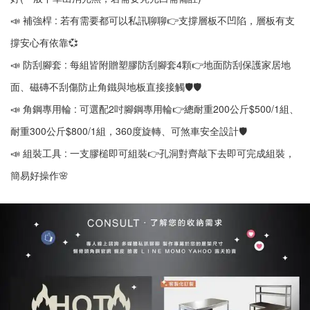
📣 補強桿 : 若有需要都可以私訊聊聊👉支撐層板不凹陷，層板有支
撐安心有依靠💞
📣 防刮腳套 : 每組皆附贈塑膠防刮腳套4顆👉地面防刮保護家居地
面、磁磚不刮傷防止角鐵與地板直接接觸🛡🛡
📣 角鋼專用輪 : 可選配2吋腳鋼專用輪👉總耐重200公斤$500/1組、
耐重300公斤$800/1組，360度旋轉、可煞車安全設計🛡
📣 組裝工具 : 一支膠槌即可組裝👉孔洞對齊敲下去即可完成組裝，
簡易好操作🌸