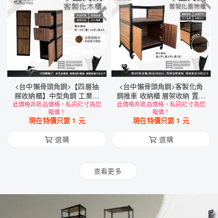
<台中懶骨頭角鋼>【四層抽
<台中懶骨頭角鋼>客製化角
屜收納櫃】中型角鋼 工業風
鋼推車 收納櫃 層架收納 置物
此價格非商品價格，私訊尺寸為您
角鋼 抽屜櫃 置物櫃 (黑色/白
此價格非商品價格，私訊尺寸為您
架 雙開門 抽屜櫃 工業風層架
報價！
報價！
色) DIY
收納架 (黑色/白色)DIY家具
現在特價只要
1
元
現在特價只要
1
元
選購
選購
查看更多