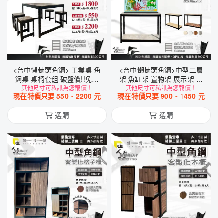
<台中懶骨頭角鋼> 工業桌 角
<台中懶骨頭角鋼>中型二層
鋼桌 桌椅套組 破盤價!!免螺
架 魚缸架 置物架 展示架 收
絲角鋼架 工業桌 DIY 工業風
其他尺寸可私訊為您報價！
納架 免螺絲角鋼 角鋼架 層架
其他尺寸可私訊為您報價！
現在特價只要
550
-
2200
元
現在特價只要
900
-
1450
元
工業風家具 DIY 簡易拆裝
選購
選購