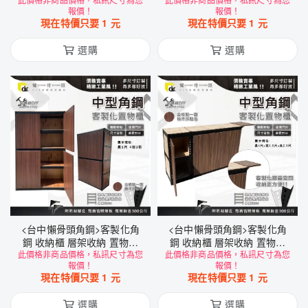
鋼 收納櫃 雙開門 置物櫃 (黑
鋼 收納架 雙開門 置物櫃 (黑
報價！
報價！
色/白色) DIY
色/白色) DIY
現在特價只要
1
元
現在特價只要
1
元
選購
選購
<台中懶骨頭角鋼>客製化角
<台中懶骨頭角鋼>客製化角
鋼 收納櫃 層架收納 置物架
鋼 收納櫃 層架收納 置物架
此價格非商品價格，私訊尺寸為您
雙開門層架 工業風層架 收納
此價格非商品價格，私訊尺寸為您
雙開門 層架 工業風層架 收納
報價！
報價！
架 (黑色/白色)DIY家具
架 (黑色/白色)DIY家具
現在特價只要
1
元
現在特價只要
1
元
選購
選購