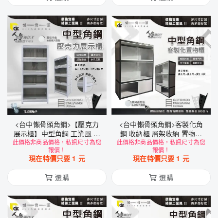
<台中懶骨頭角鋼>【壓克力
<台中懶骨頭角鋼>客製化角
展示櫃】中型角鋼 工業風 角
鋼 收納櫃 層架收納 置物架
此價格非商品價格，私訊尺寸為您
鋼 展示櫃 收納架 置物櫃 (黑
此價格非商品價格，私訊尺寸為您
雙滑門 層架 工業風層架 收納
報價！
報價！
色/白色) DIY
架 (黑色/白色)DIY家具
現在特價只要
1
元
現在特價只要
1
元
選購
選購