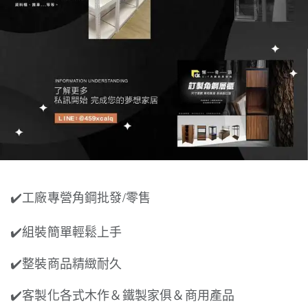
✔️工廠專營角鋼批發/零售
✔️組裝簡單輕鬆上手
✔️整裝商品精緻耐久
✔️客製化各式木作＆鐵製家俱＆商用產品