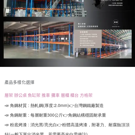
產品多樣化選擇
層架 辦公桌 魚缸架 推車 攤車 層櫃 櫃台 方格架
📣 角鋼材質 : 熱軋鋼(厚度:2.0mm)👉台灣鋼鐵廠製造
📣 角鋼耐重 : 每層耐重300公斤👉角鋼結構穩固耐承重
📣 粉底烤漆 : 消光黑/亮光白👉粉體高溫烤漆，附著力、耐腐蝕頂頂
好(一般下單出消光黑，若需要亮光白需備註)