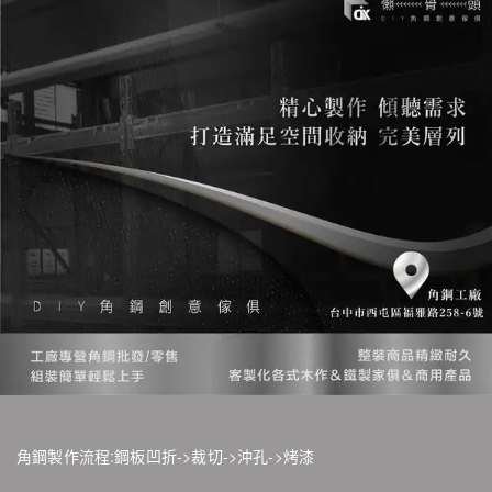
角鋼製作流程:鋼板凹折->裁切->沖孔->烤漆