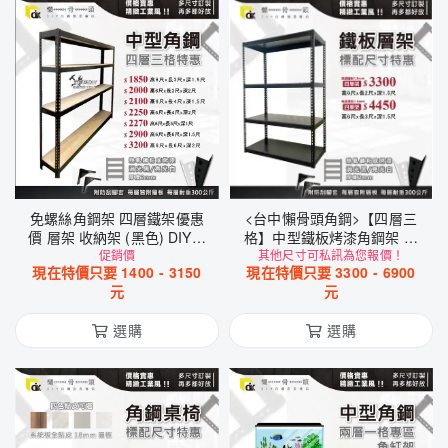
免螺絲角鋼架 四層鐵架優惠
<台中懶骨頭角鋼>【四層三
價 層架 收納架 (黑色) DIY工
格】中型鐵板烤漆角鋼架 工
業風鋼架
促銷價
業風 層架 收納架 (黑色/白色)
其他尺寸可私訊為您報價！
現在特價只要
1400
-
3150
現在特價只要
3300
-
6900
DIY 工業風
元
元
選購
選購