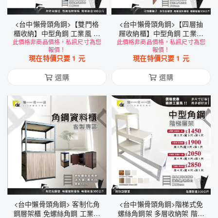
<台中懶骨頭角鋼>【雙門格
<台中懶骨頭角鋼>【四層抽
櫃收納】中型角鋼 工業風 角
屜收納櫃】中型角鋼 工業風
此價格非商品價格，私訊尺寸為您
鋼 收納架 方格櫃 雙開門 置
此價格非商品價格，私訊尺寸為您
角鋼 抽屜櫃 置物櫃 (黑色/白
報價！
報價！
物櫃 (黑色/白色) DIY
色) DIY
現在特價只要
1
元
現在特價只要
1
元
選購
選購
<台中懶骨頭角鋼> 客制化角
<台中懶骨頭角鋼>階梯式免
鋼層架櫃 免螺絲角鋼 工業風
螺絲角鋼架 多層收納架 階梯