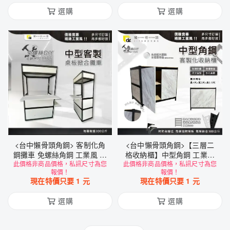
選購
選購
<台中懶骨頭角鋼> 客制化角
<台中懶骨頭角鋼>【三層二
鋼攤車 免螺絲角鋼 工業風 置
格收納櫃】中型角鋼 工業風
此價格非商品價格，私訊尺寸為您
物架 工業風家具 DIY 簡單拆
此價格非商品價格，私訊尺寸為您
角鋼 雙開門 收納櫃 置物櫃
報價！
報價！
裝
(黑色/白色) DIY
現在特價只要
1
元
現在特價只要
1
元
選購
選購