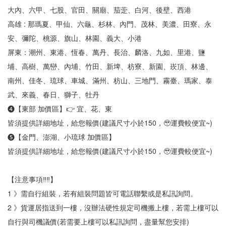
大內、六甲、七股、官田、關廟、茄萣、白河、後壁、西港
高雄 : 那瑪夏、甲仙、六龜、杉林、內門、茂林、美濃、田寮、永
安、彌陀、桃源、旗山、林園、義大、小港
屏東：潮州、東港、恆春、萬丹、長治、麟洛、九如、里港、鹽
埔、高樹、萬巒、內埔、竹田、新埤、枋寮、新園、崁頂、林邊、
南州、佳冬、琉球、車城、滿州、枋山、三地門、霧臺、瑪家、泰
武、來義、春日、獅子、牡丹
❹【東部 加價區】👉 宜、花、東
皆須提供詳細地址，給您報價(建議尺寸小於150，🥹運費較便宜~)
❺【金門、澎湖、小琉球 加價區】
皆須提供詳細地址，給您報價(建議尺寸小於150，🥹運費較便宜~)
【注意事項‼‼】
1 》需自行組裝，若有組裝問題皆可電話聯繫或是私訊詢問。
2 》貨運居指送到一樓，沒辦法硬性規定司機搬上樓，若需上樓可以
自行與司機議價(若需要上樓可以私訊詢問，盡量幫您安排)