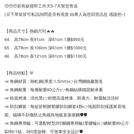
🥺🥺🥺若有缺貨即工作天5-7天幫您寄送
(🛒下單前皆可私訊詢問是否有現貨 由專人為您回答訊息 感謝您~)
【商品尺寸】熱銷尺吋🔥🔥
64	高78cm 長91cm   深61cm 1層$950元
65	高78cm 長106cm 深61cm 1層$1000元
66	高78cm 長121cm 深61cm 1層$1100元
【商品特點】🌸
📣 角鋼材質 : 熱軋鋼(厚度:1.5mm)👉台灣鋼鐵廠製造
📣 角鋼耐重 : 每層耐重80公斤👉角鋼結構穩固耐承重
📣 粉底烤漆 : 消光黑👉粉體高溫烤漆，附著力、耐腐蝕頂頂好
📣 防刮腳套 : 每組皆附贈塑膠防刮腳套4顆👉地面防刮保護家居地
面、磁磚不刮傷防止角鐵與地板直接接觸🛡🛡
📣 角鋼專用輪 : 可選配輕型2吋腳鋼專用輪(塑膠輪)👉總耐重80公斤
$280/1組，360度旋轉、可煞車安全設計🛡