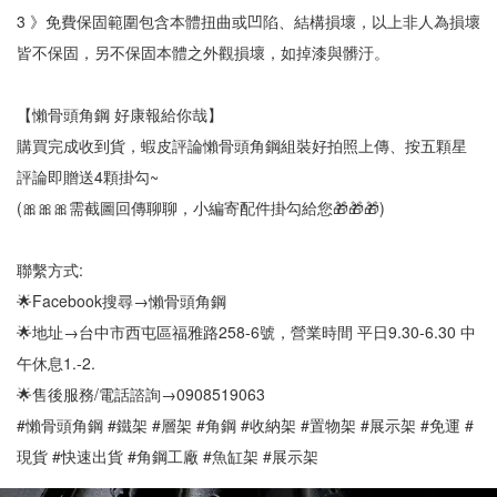
3 》免費保固範圍包含本體扭曲或凹陷、結構損壞，以上非人為損壞
皆不保固，另不保固本體之外觀損壞，如掉漆與髒汙。
【懶骨頭角鋼 好康報給你哉】
購買完成收到貨，蝦皮評論懶骨頭角鋼組裝好拍照上傳、按五顆星
評論即贈送4顆掛勾~
(🎀🎀🎀需截圖回傳聊聊，小編寄配件掛勾給您🎁🎁🎁)
聯繫方式:
🌟Facebook搜尋→懶骨頭角鋼
🌟地址→台中市西屯區福雅路258-6號，營業時間 平日9.30-6.30 中
午休息1.-2.
🌟售後服務/電話諮詢→0908519063
#懶骨頭角鋼 #鐵架 #層架 #角鋼 #收納架 #置物架 #展示架 #免運 #
現貨 #快速出貨 #角鋼工廠 #魚缸架 #展示架