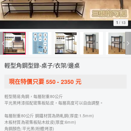
1
/
13
輕型角鋼型錄-桌子/衣架/邊桌
現在特價只要
550
-
2350
元
輕型簡易角鋼，每層耐重80公斤
平光黑烤漆搭配密集板貼皮，每層高度可以自由調整。
每層耐重80公斤 鋼鐵材質為熱軋鋼(厚度:1.5mm)
木板材質為密集板貼木紋皮(厚度:6mm)
角鋼顏色:平光黑(粉體烤漆)