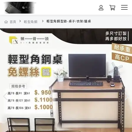
輕型角鋼型錄-桌子/衣架/邊桌
首頁
輕型角鋼