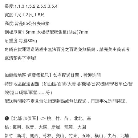
長度:1,1.3,1.5,2,2.5,3,3.5,4
寬度:1尺,1.3尺,1.5尺
高度:皆是85公分去串接
鋼板厚度1.5mm 木板標配密集板(貼皮)7mm
耐重度:每層80kg
角鋼在貨運運送過程中無法百分之百避免無損傷，請完美主義者考
慮清楚再下單喔!
加價價地區 運費需私訊】如有配送疑問，歡迎詢問
特殊地區配送困難（如山區/百貨/大賣場/機場/公家機關/學校單位/醫
院/港口碼頭/軍營……等）
配送時間較不定且無法指定到點或無法配送，再請事先詢問確認。
❶【北部 加價區】👉 桃、竹、苗 、北北、基
桃 : 復興、觀音、大溪、新屋、龍潭、大園
新竹 : 新埔、關西、芎林、寶山、竹東、五峰、橫山、尖石、北埔、