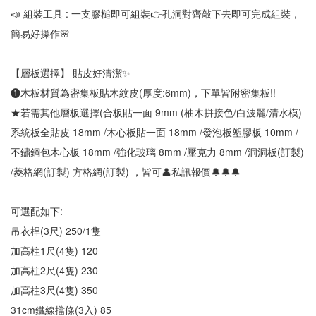
📣 組裝工具 : 一支膠槌即可組裝👉孔洞對齊敲下去即可完成組裝，
簡易好操作🌸
【層板選擇】 貼皮好清潔✨
❶木板材質為密集板貼木紋皮(厚度:6mm)，下單皆附密集板!!
★若需其他層板選擇(合板貼一面 9mm (柚木拼接色/白波麗/清水模)
系統板全貼皮 18mm /木心板貼一面 18mm /發泡板塑膠板 10mm /
不鏽鋼包木心板 18mm /強化玻璃 8mm /壓克力 8mm /洞洞板(訂製) 
/菱格網(訂製) 方格網(訂製) ，皆可👤私訊報價🔔🔔🔔
可選配如下:
吊衣桿(3尺) 250/1隻
加高柱1尺(4隻) 120
加高柱2尺(4隻) 230
加高柱3尺(4隻) 350
31cm鐵線擋條(3入) 85