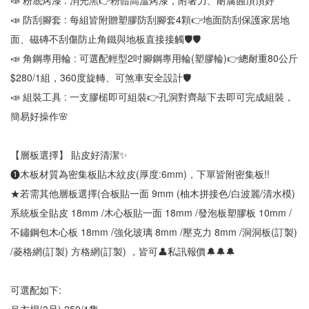
📣 粉底烤漆 : 消光黑👉粉體高溫烤漆，附著力、耐腐蝕頂頂好
📣 防刮腳套 : 每組皆附贈塑膠防刮腳套4顆👉地面防刮保護家居地
面、磁磚不刮傷防止角鐵與地板直接接觸🛡🛡
📣 角鋼專用輪 : 可選配輕型2吋腳鋼專用輪(塑膠輪)👉總耐重80公斤
$280/1組，360度旋轉、可煞車安全設計🛡
📣 組裝工具 : 一支膠槌即可組裝👉孔洞對齊敲下去即可完成組裝，
簡易好操作🌸
【層板選擇】 貼皮好清潔✨
❶木板材質為密集板貼木紋皮(厚度:6mm)，下單皆附密集板!!
★若需其他層板選擇(合板貼一面 9mm (柚木拼接色/白波麗/清水模)
系統板全貼皮 18mm /木心板貼一面 18mm /發泡板塑膠板 10mm /
不鏽鋼包木心板 18mm /強化玻璃 8mm /壓克力 8mm /洞洞板(訂製) 
/菱格網(訂製) 方格網(訂製) ，皆可👤私訊報價🔔🔔🔔
可選配如下: