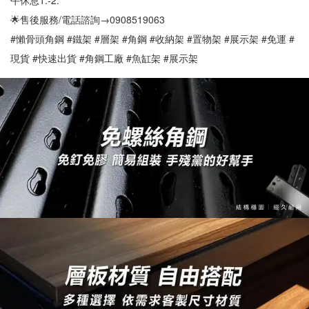
午休息1.-2.
🌟售後服務/電話諮詢→0908519063
#懶骨頭角鋼 #鐵架 #層架 #角鋼 #收納架 #置物架 #展示架 #免運 #
現貨 #快速出貨 #角鋼工廠 #魚缸架 #展示架