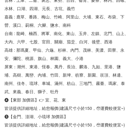
雲林 : 土庫、二侖、褒忠、東勢、台西、崙背、麥寮、林內、西螺、
水林、口湖、四湖、元長、古坑、義竹
嘉義 : 鹿草、番路、梅山、竹崎、阿里山、大埔、東石、布袋、下
營、溪口、莿桐、六腳、鹽水、南科
台南 : 龍崎、楠西、將軍、南化、東山、玉井、左鎮、北門、山上、
大內、六甲、七股、官田、關廟、茄萣、白河、後壁、西港
高雄 : 那瑪夏、甲仙、六龜、杉林、內門、茂林、美濃、田寮、永
安、彌陀、桃源、旗山、林園、義大、小港
屏東：潮州、東港、恆春、萬丹、長治、麟洛、九如、里港、鹽
埔、高樹、萬巒、內埔、竹田、新埤、枋寮、新園、崁頂、林邊、
南州、佳冬、琉球、車城、滿州、枋山、三地門、霧臺、瑪家、泰
武、來義、春日、獅子、牡丹
❹【東部 加價區】👉 宜、花、東
皆須提供詳細地址，給您報價(建議尺寸小於150，🥹運費較便宜~)
❺【金門、澎湖、小琉球 加價區】
皆須提供詳細地址，給您報價(建議尺寸小於150，🥹運費較便宜~)