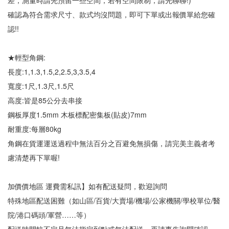
差，測量時請先預留一些空間，若有空間限制，請先聊聊!)
確認為符合需求尺寸、款式均沒問題，即可下單或出報價單給您確
認!!
★輕型角鋼:
長度:1,1.3,1.5,2,2.5,3,3.5,4
寬度:1尺,1.3尺,1.5尺
高度:皆是85公分去串接
鋼板厚度1.5mm 木板標配密集板(貼皮)7mm
耐重度:每層80kg
角鋼在貨運運送過程中無法百分之百避免無損傷，請完美主義者考
慮清楚再下單喔!
加價價地區 運費需私訊】如有配送疑問，歡迎詢問
特殊地區配送困難（如山區/百貨/大賣場/機場/公家機關/學校單位/醫
院/港口碼頭/軍營……等）