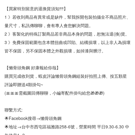
【買家特別留意的退換貨須知‼‼】
1 》若收到商品有異常或是缺件，幫我拆開包裝拍攝全不商品照片、
量尺寸，私訊傳聊聊，會有專人會您解決問題。
2 》客製化的特殊訂製商品若非商品本身的問題，恕無法退(換)貨。
3 》免費保固範圍包含本體扭曲或凹陷、結構損壞，以上非人為損壞
皆不保固，另不保固本體之外觀損壞，如掉漆與髒汙。
【懶骨頭角鋼 好康報給你哉】
購買完成收到貨，蝦皮評論懶骨頭角鋼組裝好拍照上傳、按五顆星
評論即贈送4顆掛勾~
(🎀🎀🎀需截圖回傳聊聊，小編寄配件掛勾給您🎁🎁🎁)
聯繫方式:
🌟Facebook搜尋→懶骨頭角鋼
🌟地址→台中市西屯區福雅路258-6號，營業時間 平日9.30-6.30 中