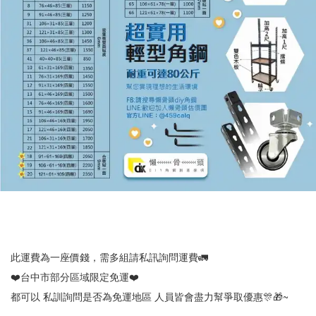
此運費為一座價錢，需多組請私訊詢問運費🚛
❤️台中市部分區域限定免運❤️
都可以 私訓詢問是否為免運地區 人員皆會盡力幫爭取優惠🎊🎁~