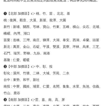
配送時間較不定且無法指定到點或無法配送，再請事先詢問確認。
❶【北部 加價區】👉 桃、竹、苗 、北北、基
桃 : 復興、觀音、大溪、新屋、龍潭、大園
新竹 : 新埔、關西、芎林、寶山、竹東、五峰、橫山、尖石、北埔、
峨嵋、內灣、湖口
苗栗 : 造橋、三灣、南庄、獅潭、大湖、泰安、西湖、卓蘭、頭屋
新北 : 萬里、金山、石碇、平溪、雙溪、貢寮、坪林、烏來、三芝、
石門、瑞芳、野柳、九份、南港
基隆 : 仁愛、暖暖
❷【中部 加價區】👉 中、彰、投
彰化 : 溪州、竹塘、二林、大城、芳苑、二水
台中 : 東勢、和平、新社
南投 : 中寮、國姓、埔里、仁愛、名間、集集、水里、魚池、信義、
竹山、鹿谷
❸【南部 加價區】👉雲、嘉、南、高、屏