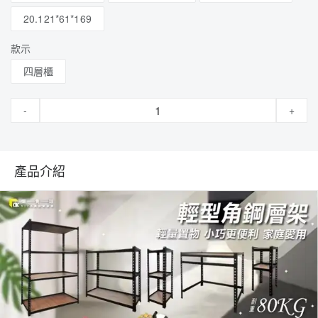
20.121*61*169
款示
四層櫃
-
+
產品介紹