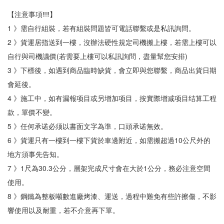
【注意事項‼‼】
1 》需自行組裝，若有組裝問題皆可電話聯繫或是私訊詢問。
2 》貨運居指送到一樓，沒辦法硬性規定司機搬上樓，若需上樓可以
自行與司機議價(若需要上樓可以私訊詢問，盡量幫您安排)
3 》下標後，如遇到商品臨時缺貨，會立即與您聯繫，商品出貨日期
會延後。
4 》施工中，如有漏報项目或另增加项目，按實際增减项目结算工程
款，單價不變。
5 》任何承诺必须以書面文字為準，口頭承诺無效。
6 》貨運只有一樓到一樓下貨於車邊附近，如需搬超過10公尺外的
地方須事先告知。
7 》1尺為30.3公分，層架完成尺寸會在大於1公分，務必注意空間
使用。
8 》鋼鐵為整板噸數進廠烤漆、運送，過程中難免有些許擦傷，不影
響使用以及耐重，若不介意再下單。