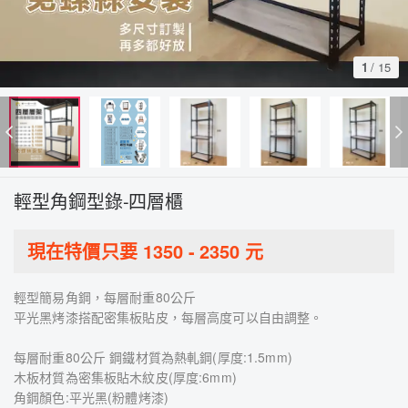
1
/
15
輕型角鋼型錄-四層櫃
現在特價只要
1350
-
2350
元
輕型簡易角鋼，每層耐重80公斤
平光黑烤漆搭配密集板貼皮，每層高度可以自由調整。
每層耐重80公斤 鋼鐵材質為熱軋鋼(厚度:1.5mm)
木板材質為密集板貼木紋皮(厚度:6mm)
角鋼顏色:平光黑(粉體烤漆)