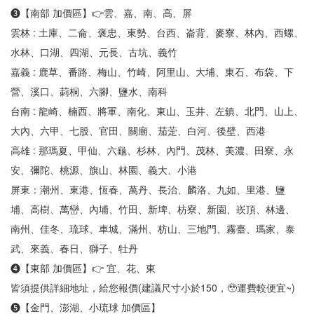
❸【南部 加價區】👉雲、嘉、南、高、屏
雲林 : 土庫、二侖、褒忠、東勢、台西、崙背、麥寮、林內、西螺、
水林、口湖、四湖、元長、古坑、義竹
嘉義 : 鹿草、番路、梅山、竹崎、阿里山、大埔、東石、布袋、下
營、溪口、莿桐、六腳、鹽水、南科
台南 : 龍崎、楠西、將軍、南化、東山、玉井、左鎮、北門、山上、
大內、六甲、七股、官田、關廟、茄萣、白河、後壁、西港
高雄 : 那瑪夏、甲仙、六龜、杉林、內門、茂林、美濃、田寮、永
安、彌陀、桃源、旗山、林園、義大、小港
屏東：潮州、東港、恆春、萬丹、長治、麟洛、九如、里港、鹽
埔、高樹、萬巒、內埔、竹田、新埤、枋寮、新園、崁頂、林邊、
南州、佳冬、琉球、車城、滿州、枋山、三地門、霧臺、瑪家、泰
武、來義、春日、獅子、牡丹
❹【東部 加價區】👉 宜、花、東
皆須提供詳細地址，給您報價(建議尺寸小於150，🥹運費較便宜~)
❺【金門、澎湖、小琉球 加價區】