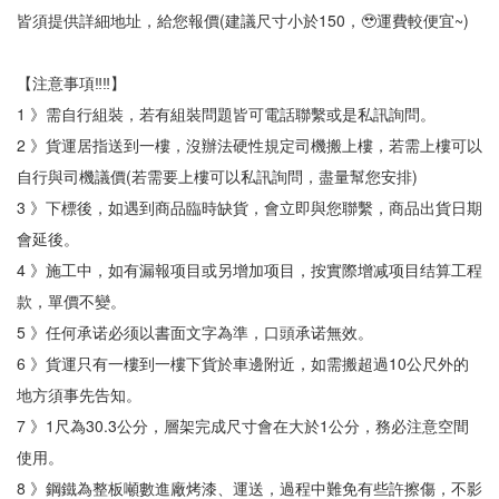
皆須提供詳細地址，給您報價(建議尺寸小於150，🥹運費較便宜~)
【注意事項‼‼】
1 》需自行組裝，若有組裝問題皆可電話聯繫或是私訊詢問。
2 》貨運居指送到一樓，沒辦法硬性規定司機搬上樓，若需上樓可以
自行與司機議價(若需要上樓可以私訊詢問，盡量幫您安排)
3 》下標後，如遇到商品臨時缺貨，會立即與您聯繫，商品出貨日期
會延後。
4 》施工中，如有漏報项目或另增加项目，按實際增减项目结算工程
款，單價不變。
5 》任何承诺必须以書面文字為準，口頭承诺無效。
6 》貨運只有一樓到一樓下貨於車邊附近，如需搬超過10公尺外的
地方須事先告知。
7 》1尺為30.3公分，層架完成尺寸會在大於1公分，務必注意空間
使用。
8 》鋼鐵為整板噸數進廠烤漆、運送，過程中難免有些許擦傷，不影