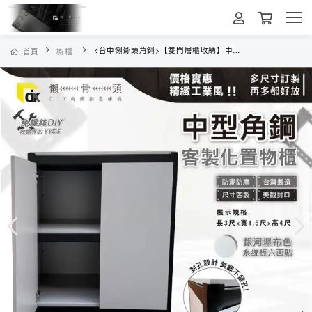
<台中懶骨頭角鋼>【雙門層櫃收納】中型角鋼 工業風 角鋼 收納架 雙開門 置物櫃 (黑色/白色) DIY
首頁
櫥櫃