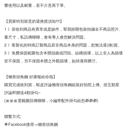
響使用以及耐重，若不介意再下單。
【買家特別留意的退換貨須知‼‼】
1 》若收到商品有異常或是缺件，幫我拆開包裝拍攝全不商品照片、
量尺寸，私訊傳聊聊，會有專人會您解決問題。
2 》客製化的特殊訂製商品若非商品本身的問題，恕無法退(換)貨。
3 》免費保固範圍包含本體扭曲或凹陷、結構損壞，以上非人為損壞
皆不保固，另不保固本體之外觀損壞，如掉漆與髒汙。
【懶骨頭角鋼 好康報給你哉】
購買完成收到貨，蝦皮評論懶骨頭角鋼組裝好拍照上傳、按五顆星
評論即贈送4顆掛勾~
(🎀🎀🎀需截圖回傳聊聊，小編寄配件掛勾給您🎁🎁🎁)
聯繫方式:
🌟Facebook搜尋→懶骨頭角鋼