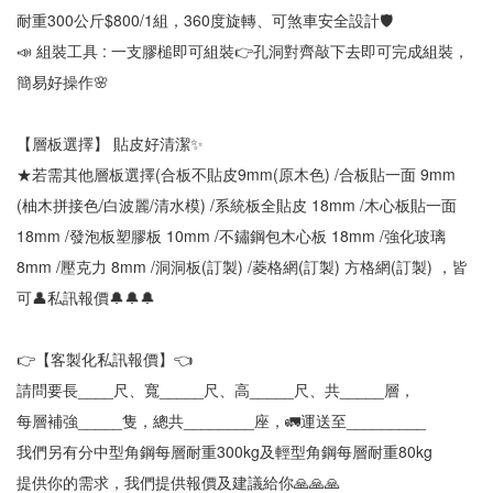
耐重300公斤$800/1組，360度旋轉、可煞車安全設計🛡
📣 組裝工具 : 一支膠槌即可組裝👉孔洞對齊敲下去即可完成組裝，
簡易好操作🌸
【層板選擇】 貼皮好清潔✨
★若需其他層板選擇(合板不貼皮9mm(原木色) /合板貼一面 9mm 
(柚木拼接色/白波麗/清水模) /系統板全貼皮 18mm /木心板貼一面 
18mm /發泡板塑膠板 10mm /不鏽鋼包木心板 18mm /強化玻璃 
8mm /壓克力 8mm /洞洞板(訂製) /菱格網(訂製) 方格網(訂製) ，皆
可👤私訊報價🔔🔔🔔
👉【客製化私訊報價】👈
請問要長____尺、寬_____尺、高_____尺、共_____層，
每層補強_____隻，總共________座，🚛運送至_________
我們另有分中型角鋼每層耐重300kg及輕型角鋼每層耐重80kg
提供你的需求，我們提供報價及建議給你🙏🙏🙏