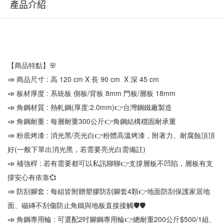
產品介紹
【商品特點】🌸
📣 商品尺寸 : 高 120 cm X 長 90 cm  X 深 45 cm
📣 板材厚度 : 系統板 側板/背板 8mm 門板/層板 18mm
📣 角鋼材質 : 熱軋鋼(厚度:2.0mm)👉台灣鋼鐵廠製造
📣 角鋼耐重 : 每層耐重300公斤👉角鋼結構穩固耐承重
📣 粉底烤漆 : 消光黑/亮光白👉粉體高溫烤漆，附著力、耐腐蝕頂頂
好(一般下單出消光黑，若需要亮光白需備註)
📣 補強桿 : 若有需要都可以私訊聊聊👉支撐層板不凹陷，層板有支
撐安心有依靠💞
📣 防刮腳套 : 每組皆附贈塑膠防刮腳套4顆👉地面防刮保護家居地
面、磁磚不刮傷防止角鐵與地板直接接觸🛡🛡
📣 角鋼專用輪 : 可選配2吋腳鋼專用輪👉總耐重200公斤$500/1組、