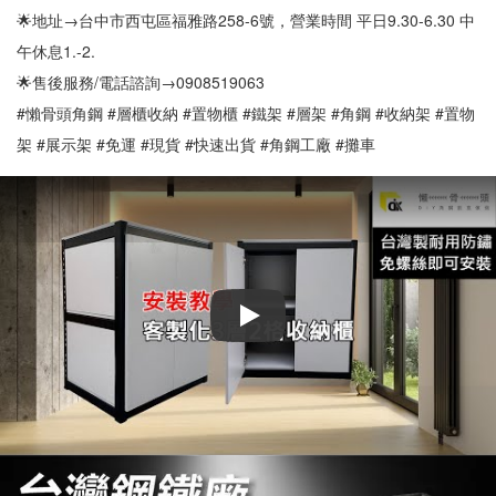
🌟地址→台中市西屯區福雅路258-6號，營業時間 平日9.30-6.30 中
午休息1.-2.
🌟售後服務/電話諮詢→0908519063
#懶骨頭角鋼 #層櫃收納 #置物櫃 #鐵架 #層架 #角鋼 #收納架 #置物
架 #展示架 #免運 #現貨 #快速出貨 #角鋼工廠 #攤車
Play