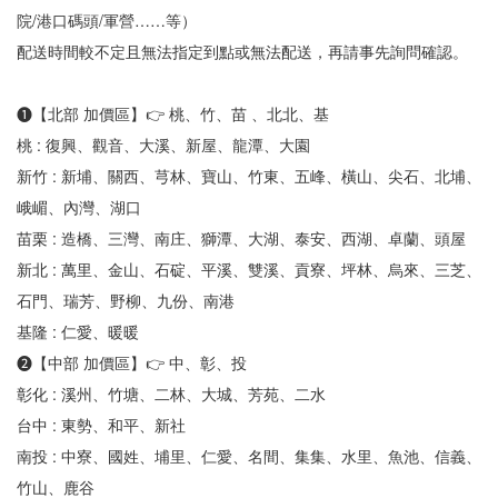
院/港口碼頭/軍營……等）
配送時間較不定且無法指定到點或無法配送，再請事先詢問確認。
❶【北部 加價區】👉 桃、竹、苗 、北北、基
桃 : 復興、觀音、大溪、新屋、龍潭、大園
新竹 : 新埔、關西、芎林、寶山、竹東、五峰、橫山、尖石、北埔、
峨嵋、內灣、湖口
苗栗 : 造橋、三灣、南庄、獅潭、大湖、泰安、西湖、卓蘭、頭屋
新北 : 萬里、金山、石碇、平溪、雙溪、貢寮、坪林、烏來、三芝、
石門、瑞芳、野柳、九份、南港
基隆 : 仁愛、暖暖
❷【中部 加價區】👉 中、彰、投
彰化 : 溪州、竹塘、二林、大城、芳苑、二水
台中 : 東勢、和平、新社
南投 : 中寮、國姓、埔里、仁愛、名間、集集、水里、魚池、信義、
竹山、鹿谷