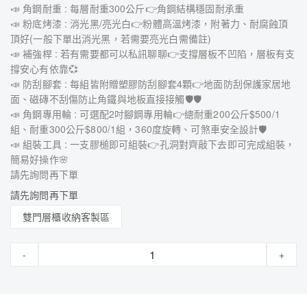
📣 角鋼耐重 : 每層耐重300公斤👉角鋼結構穩固耐承重
📣 粉底烤漆 : 消光黑/亮光白👉粉體高溫烤漆，附著力、耐腐蝕頂
頂好(一般下單出消光黑，若需要亮光白需備註)
📣 補強桿 : 若有需要都可以私訊聊聊👉支撐層板不凹陷，層板有支
撐安心有依靠💞
📣 防刮腳套 : 每組皆附贈塑膠防刮腳套4顆👉地面防刮保護家居地
面、磁磚不刮傷防止角鐵與地板直接接觸🛡🛡
📣 角鋼專用輪 : 可選配2吋腳鋼專用輪👉總耐重200公斤$500/1
組、耐重300公斤$800/1組，360度旋轉、可煞車安全設計🛡
📣 組裝工具 : 一支膠槌即可組裝👉孔洞對齊敲下去即可完成組裝，
簡易好操作🌸
請先詢問再下單
請先詢問再下單
雙門層櫃收納客製區
-
+