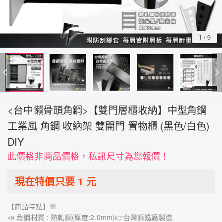
1
/
9
<台中懶骨頭角鋼>【雙門層櫃收納】中型角鋼
工業風 角鋼 收納架 雙開門 置物櫃 (黑色/白色)
DIY
此價格非商品價格，私訊尺寸為您報價！
現在特價只要
1
元
【商品特點】🌸
📣 角鋼材質 : 熱軋鋼(厚度:2.0mm)👉台灣鋼鐵廠製造