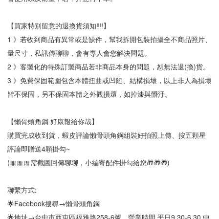
【買家特別留意的退換貨須知‼‼】
1 》若收到商品有異常或是缺件，幫我拆開包裝拍攝全不商品照片、
量尺寸，私訊傳聊聊，會有專人會您解決問題。
2 》客製化的特殊訂製商品若非商品本身的問題，恕無法退(換)貨。
3 》免費保固範圍包含本體扭曲或凹陷、結構損壞，以上非人為損壞
皆不保固，另不保固本體之外觀損壞，如掉漆與髒汙。
【懶骨頭角鋼 好康報給你哉】
購買完成收到貨，蝦皮評論懶骨頭角鋼組裝好拍照上傳、按五顆星
評論即贈送4顆掛勾~
(🎀🎀🎀需截圖回傳聊聊，小編寄配件掛勾給您🎁🎁🎁)
聯繫方式:
🌟Facebook搜尋→懶骨頭角鋼
🌟地址→台中市西屯區福雅路258-6號，營業時間 平日9.30-6.30 中