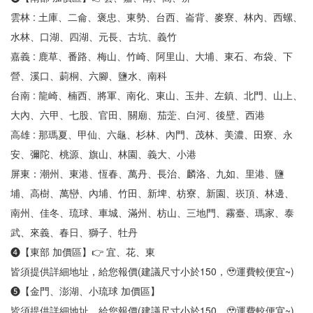
雲林 : 土庫、二侖、褒忠、東勢、台西、崙背、麥寮、林內、西螺、
水林、口湖、四湖、元長、古坑、義竹
嘉義 : 鹿草、番路、梅山、竹崎、阿里山、大埔、東石、布袋、下
營、溪口、莿桐、六腳、鹽水、南科
台南 : 龍崎、楠西、將軍、南化、東山、玉井、左鎮、北門、山上、
大內、六甲、七股、官田、關廟、茄萣、白河、後壁、西港
高雄 : 那瑪夏、甲仙、六龜、杉林、內門、茂林、美濃、田寮、永
安、彌陀、桃源、旗山、林園、義大、小港
屏東：潮州、東港、恆春、萬丹、長治、麟洛、九如、里港、鹽
埔、高樹、萬巒、內埔、竹田、新埤、枋寮、新園、崁頂、林邊、
南州、佳冬、琉球、車城、滿州、枋山、三地門、霧臺、瑪家、泰
武、來義、春日、獅子、牡丹
❹【東部 加價區】👉 宜、花、東
皆須提供詳細地址，給您報價(建議尺寸小於150，🥹運費較便宜~)
❺【金門、澎湖、小琉球 加價區】
皆須提供詳細地址，給您報價(建議尺寸小於150，🥹運費較便宜~)