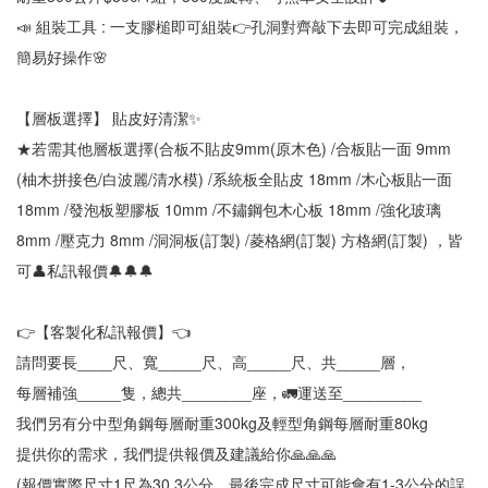
📣 組裝工具 : 一支膠槌即可組裝👉孔洞對齊敲下去即可完成組裝，
簡易好操作🌸
【層板選擇】 貼皮好清潔✨
★若需其他層板選擇(合板不貼皮9mm(原木色) /合板貼一面 9mm 
(柚木拼接色/白波麗/清水模) /系統板全貼皮 18mm /木心板貼一面 
18mm /發泡板塑膠板 10mm /不鏽鋼包木心板 18mm /強化玻璃 
8mm /壓克力 8mm /洞洞板(訂製) /菱格網(訂製) 方格網(訂製) ，皆
可👤私訊報價🔔🔔🔔
👉【客製化私訊報價】👈
請問要長____尺、寬_____尺、高_____尺、共_____層，
每層補強_____隻，總共________座，🚛運送至_________
我們另有分中型角鋼每層耐重300kg及輕型角鋼每層耐重80kg
提供你的需求，我們提供報價及建議給你🙏🙏🙏
(報價實際尺寸1尺為30.3公分，最後完成尺寸可能會有1-3公分的誤