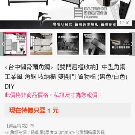
1
/
10
<台中懶骨頭角鋼>【雙門層櫃收納】中型角鋼
工業風 角鋼 收納櫃 雙開門 置物櫃 (黑色/白色)
DIY
此價格非商品價格，私訊尺寸為您報價！
現在特價只要
1
元
【商品特點】🌸
📣 角鋼材質 : 熱軋鋼(厚度:2.0mm)👉台灣鋼鐵廠製造