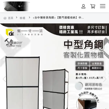
<台中懶骨頭角鋼>【雙門層櫃收納】中型角鋼 工業風 角鋼 收納櫃 雙開門 置物櫃 (黑色/白色) DIY
首頁
櫥櫃