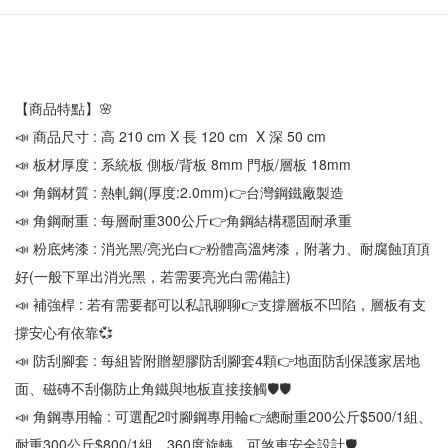
【商品特點】🌸
📣 商品尺寸 : 高 210 cm X 長 120 cm  X 深 50 cm
📣 板材厚度 : 系統板 側板/背板 8mm 門板/層板 18mm
📣 角鋼材質 : 熱軋鋼(厚度:2.0mm)👉台灣鋼鐵廠製造
📣 角鋼耐重 : 每層耐重300公斤👉角鋼結構穩固耐承重
📣 粉底烤漆 : 消光黑/亮光白👉粉體高溫烤漆，附著力、耐腐蝕頂頂
好(一般下單出消光黑，若需要亮光白需備註)
📣 補強桿 : 若有需要都可以私訊聊聊👉支撐層板不凹陷，層板有支
撐安心有依靠💞
📣 防刮腳套 : 每組皆附贈塑膠防刮腳套4顆👉地面防刮保護家居地
面、磁磚不刮傷防止角鐵與地板直接接觸🛡🛡
📣 角鋼專用輪 : 可選配2吋腳鋼專用輪👉總耐重200公斤$500/1組、
耐重300公斤$800/1組，360度旋轉、可煞車安全設計🛡