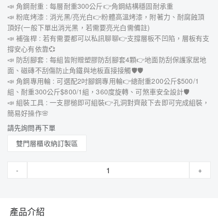
📣 角鋼耐重 : 每層耐重300公斤👉角鋼結構穩固耐承重
📣 粉底烤漆 : 消光黑/亮光白👉粉體高溫烤漆，附著力、耐腐蝕頂
頂好(一般下單出消光黑，若需要亮光白需備註)
📣 補強桿 : 若有需要都可以私訊聊聊👉支撐層板不凹陷，層板有支
撐安心有依靠💞
📣 防刮腳套 : 每組皆附贈塑膠防刮腳套4顆👉地面防刮保護家居地
面、磁磚不刮傷防止角鐵與地板直接接觸🛡🛡
📣 角鋼專用輪 : 可選配2吋腳鋼專用輪👉總耐重200公斤$500/1
組、耐重300公斤$800/1組，360度旋轉、可煞車安全設計🛡
📣 組裝工具 : 一支膠槌即可組裝👉孔洞對齊敲下去即可完成組裝，
簡易好操作🌸
請先詢問再下單
雙門層櫃收納訂製區
-
+
產品介紹