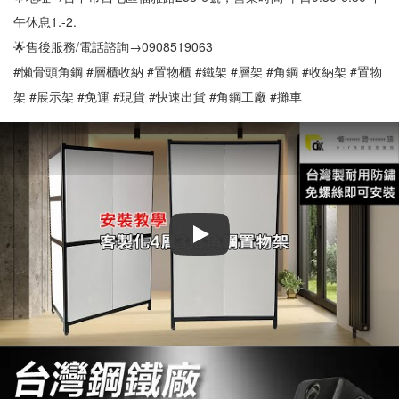
午休息1.-2.
🌟售後服務/電話諮詢→0908519063
#懶骨頭角鋼 #層櫃收納 #置物櫃 #鐵架 #層架 #角鋼 #收納架 #置物
架 #展示架 #免運 #現貨 #快速出貨 #角鋼工廠 #攤車
Play