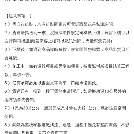
【注意事項‼‼】
1 》需自行組裝，若有組裝問題皆可電話聯繫或是私訊詢問。
2 》貨運居指送到一樓，沒辦法硬性規定司機搬上樓，若需上樓可以
自行與司機議價(若需要上樓可以私訊詢問，盡量幫您安排)
3 》下標後，如遇到商品臨時缺貨，會立即與您聯繫，商品出貨日期
會延後。
4 》施工中，如有漏報项目或另增加项目，按實際增减项目结算工程
款，單價不變。
5 》任何承诺必须以書面文字為準，口頭承诺無效。
6 》貨運只有一樓到一樓下貨於車邊附近，如需搬超過10公尺外的
地方須事先告知。
7 》1尺為30.3公分，層架完成尺寸會在大於1公分，務必注意空間
使用。
8 》鋼鐵為整板噸數進廠烤漆、運送，過程中難免有些許擦傷，不影
響使用以及耐重，若不介意再下單。