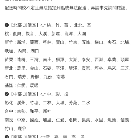
配送時間較不定且無法指定到點或無法配送，再請事先詢問確認。
❶【北部 加價區】👉 桃、竹、苗 、北北、基
桃 : 復興、觀音、大溪、新屋、龍潭、大園
新竹 : 新埔、關西、芎林、寶山、竹東、五峰、橫山、尖石、北埔、
峨嵋、內灣、湖口
苗栗 : 造橋、三灣、南庄、獅潭、大湖、泰安、西湖、卓蘭、頭屋
新北 : 萬里、金山、石碇、平溪、雙溪、貢寮、坪林、烏來、三芝、
石門、瑞芳、野柳、九份、南港
基隆 : 仁愛、暖暖
❷【中部 加價區】👉 中、彰、投
彰化 : 溪州、竹塘、二林、大城、芳苑、二水
台中 : 東勢、和平、新社
南投 : 中寮、國姓、埔里、仁愛、名間、集集、水里、魚池、信義、
竹山、鹿谷
❸【南部 加價區】👉雲、嘉、南、高、屏