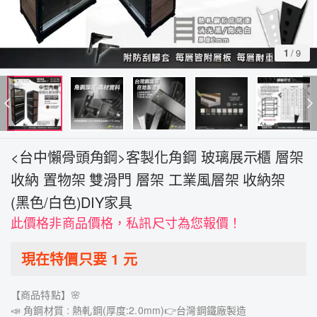
1
/
9
<台中懶骨頭角鋼>客製化角鋼 玻璃展示櫃 層架
收納 置物架 雙滑門 層架 工業風層架 收納架
(黑色/白色)DIY家具
此價格非商品價格，私訊尺寸為您報價！
現在特價只要
1
元
【商品特點】🌸
📣 角鋼材質 : 熱軋鋼(厚度:2.0mm)👉台灣鋼鐵廠製造