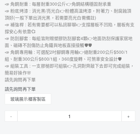
📣 角鋼耐重 : 每層耐重300公斤👉角鋼結構穩固耐承重
📣 粉底烤漆 : 消光黑/亮光白👉粉體高溫烤漆，附著力、耐腐蝕頂
頂好(一般下單出消光黑，若需要亮光白需備註)
📣 補強桿 : 若有需要都可以私訊聊聊👉支撐層板不凹陷，層板有支
撐安心有依靠💞
📣 防刮腳套 : 每組皆附贈塑膠防刮腳套4顆👉地面防刮保護家居地
面、磁磚不刮傷防止角鐵與地板直接接觸🛡🛡
📣 角鋼專用輪 : 可選配2吋腳鋼專用輪👉總耐重200公斤$500/1
組、耐重300公斤$800/1組，360度旋轉、可煞車安全設計🛡
📣 組裝工具 : 一支膠槌即可組裝👉孔洞對齊敲下去即可完成組裝，
簡易好操作🌸
請先詢問再下單
請先詢問再下單
玻璃展示櫃客製區
-
+