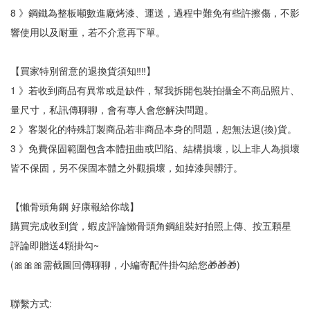
8 》鋼鐵為整板噸數進廠烤漆、運送，過程中難免有些許擦傷，不影
響使用以及耐重，若不介意再下單。
【買家特別留意的退換貨須知‼‼】
1 》若收到商品有異常或是缺件，幫我拆開包裝拍攝全不商品照片、
量尺寸，私訊傳聊聊，會有專人會您解決問題。
2 》客製化的特殊訂製商品若非商品本身的問題，恕無法退(換)貨。
3 》免費保固範圍包含本體扭曲或凹陷、結構損壞，以上非人為損壞
皆不保固，另不保固本體之外觀損壞，如掉漆與髒汙。
【懶骨頭角鋼 好康報給你哉】
購買完成收到貨，蝦皮評論懶骨頭角鋼組裝好拍照上傳、按五顆星
評論即贈送4顆掛勾~
(🎀🎀🎀需截圖回傳聊聊，小編寄配件掛勾給您🎁🎁🎁)
聯繫方式: