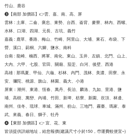
竹山、鹿谷
❸【南部 加價區】👉雲、嘉、南、高、屏
雲林 : 土庫、二侖、褒忠、東勢、台西、崙背、麥寮、林內、西螺、
水林、口湖、四湖、元長、古坑、義竹
嘉義 : 鹿草、番路、梅山、竹崎、阿里山、大埔、東石、布袋、下
營、溪口、莿桐、六腳、鹽水、南科
台南 : 龍崎、楠西、將軍、南化、東山、玉井、左鎮、北門、山上、
大內、六甲、七股、官田、關廟、茄萣、白河、後壁、西港
高雄 : 那瑪夏、甲仙、六龜、杉林、內門、茂林、美濃、田寮、永
安、彌陀、桃源、旗山、林園、義大、小港
屏東：潮州、東港、恆春、萬丹、長治、麟洛、九如、里港、鹽
埔、高樹、萬巒、內埔、竹田、新埤、枋寮、新園、崁頂、林邊、
南州、佳冬、琉球、車城、滿州、枋山、三地門、霧臺、瑪家、泰
武、來義、春日、獅子、牡丹
❹【東部 加價區】👉 宜、花、東
皆須提供詳細地址，給您報價(建議尺寸小於150，🥹運費較便宜~)