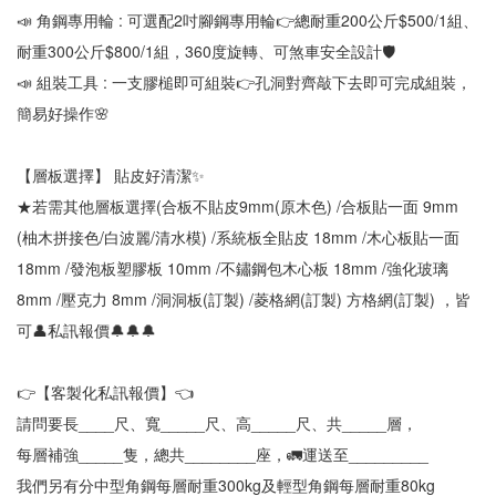
📣 角鋼專用輪 : 可選配2吋腳鋼專用輪👉總耐重200公斤$500/1組、
耐重300公斤$800/1組，360度旋轉、可煞車安全設計🛡
📣 組裝工具 : 一支膠槌即可組裝👉孔洞對齊敲下去即可完成組裝，
簡易好操作🌸
【層板選擇】 貼皮好清潔✨
★若需其他層板選擇(合板不貼皮9mm(原木色) /合板貼一面 9mm 
(柚木拼接色/白波麗/清水模) /系統板全貼皮 18mm /木心板貼一面 
18mm /發泡板塑膠板 10mm /不鏽鋼包木心板 18mm /強化玻璃 
8mm /壓克力 8mm /洞洞板(訂製) /菱格網(訂製) 方格網(訂製) ，皆
可👤私訊報價🔔🔔🔔
👉【客製化私訊報價】👈
請問要長____尺、寬_____尺、高_____尺、共_____層，
每層補強_____隻，總共________座，🚛運送至_________
我們另有分中型角鋼每層耐重300kg及輕型角鋼每層耐重80kg