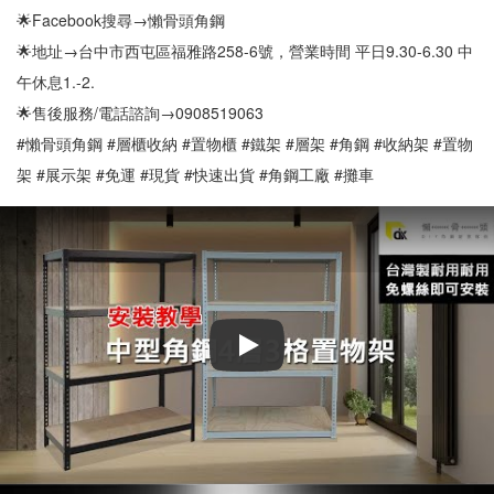
🌟Facebook搜尋→懶骨頭角鋼
🌟地址→台中市西屯區福雅路258-6號，營業時間 平日9.30-6.30 中
午休息1.-2.
🌟售後服務/電話諮詢→0908519063
#懶骨頭角鋼 #層櫃收納 #置物櫃 #鐵架 #層架 #角鋼 #收納架 #置物
架 #展示架 #免運 #現貨 #快速出貨 #角鋼工廠 #攤車
Play