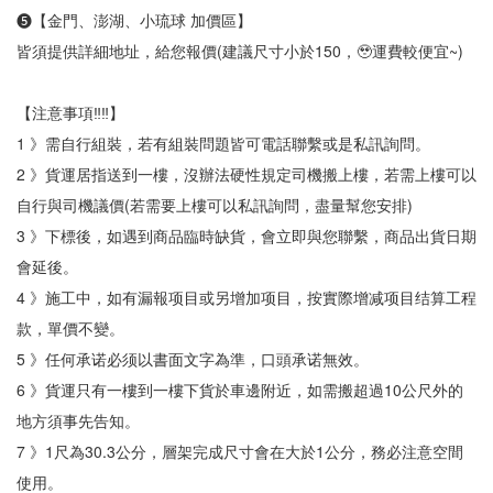
❺【金門、澎湖、小琉球 加價區】
皆須提供詳細地址，給您報價(建議尺寸小於150，🥹運費較便宜~)
【注意事項‼‼】
1 》需自行組裝，若有組裝問題皆可電話聯繫或是私訊詢問。
2 》貨運居指送到一樓，沒辦法硬性規定司機搬上樓，若需上樓可以
自行與司機議價(若需要上樓可以私訊詢問，盡量幫您安排)
3 》下標後，如遇到商品臨時缺貨，會立即與您聯繫，商品出貨日期
會延後。
4 》施工中，如有漏報项目或另增加项目，按實際增减项目结算工程
款，單價不變。
5 》任何承诺必须以書面文字為準，口頭承诺無效。
6 》貨運只有一樓到一樓下貨於車邊附近，如需搬超過10公尺外的
地方須事先告知。
7 》1尺為30.3公分，層架完成尺寸會在大於1公分，務必注意空間
使用。