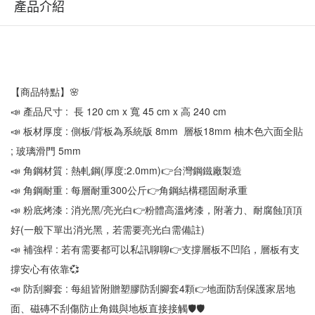
產品介紹
【商品特點】🌸
📣 產品尺寸 :  長 120 cm x 寬 45 cm x 高 240 cm
📣 板材厚度 : 側板/背板為系統版 8mm  層板18mm 柚木色六面全貼 
; 玻璃滑門 5mm
📣 角鋼材質 : 熱軋鋼(厚度:2.0mm)👉台灣鋼鐵廠製造
📣 角鋼耐重 : 每層耐重300公斤👉角鋼結構穩固耐承重
📣 粉底烤漆 : 消光黑/亮光白👉粉體高溫烤漆，附著力、耐腐蝕頂頂
好(一般下單出消光黑，若需要亮光白需備註)
📣 補強桿 : 若有需要都可以私訊聊聊👉支撐層板不凹陷，層板有支
撐安心有依靠💞
📣 防刮腳套 : 每組皆附贈塑膠防刮腳套4顆👉地面防刮保護家居地
面、磁磚不刮傷防止角鐵與地板直接接觸🛡🛡