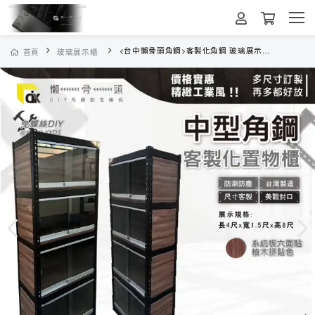
<台中懶骨頭角鋼>客製化角鋼 玻璃展示櫃 層架收納 置物架 雙滑門 層架 工業風層架 收納架 (黑色/白色)DIY家具
首頁
玻璃展示櫃