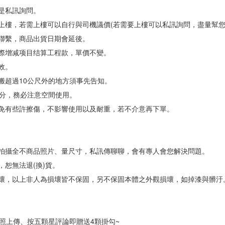
是私訊詢問。
上樓，若需上樓可以自行與司機議價(若需要上樓可以私訊詢問，盡量幫您
您聯繫，商品出貨日期會延後。
實際增减项目结算工程款，單價不變。
效。
搬超過10公尺外的地方須事先告知。
1公分，務必注意空間使用。
難免有些許擦傷，不影響使用以及耐重，若不介意再下單。
裝拍攝全不商品照片、量尺寸，私訊傳聊聊，會有專人會您解決問題。
，恕無法退(換)貨。
損壞，以上非人為損壞皆不保固，另不保固本體之外觀損壞，如掉漆與髒汙
照上傳、按五顆星評論即贈送4顆掛勾~