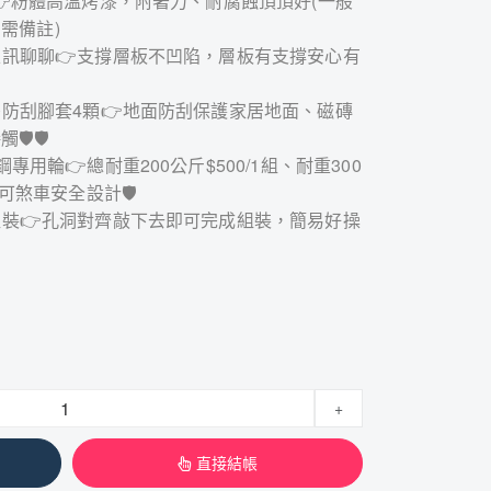
光白👉粉體高溫烤漆，附著力、耐腐蝕頂頂好(一般
需備註)
可以私訊聊聊👉支撐層板不凹陷，層板有支撐安心有
贈塑膠防刮腳套4顆👉地面防刮保護家居地面、磁磚
🛡🛡
鋼專用輪👉總耐重200公斤$500/1組、耐重300
、可煞車安全設計🛡
即可組裝👉孔洞對齊敲下去即可完成組裝，簡易好操
+
直接結帳