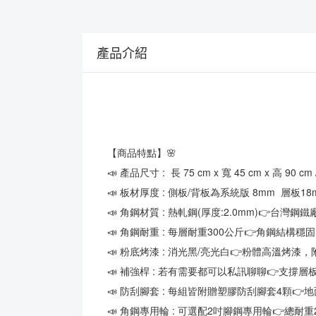
產品介紹
【商品特點】🌸
📣 產品尺寸 :  長 75 cm x 寬 45 cm x 高
📣 板材厚度 : 側板/背板為系統版 8mm  層板1
📣 角鋼材質 : 熱軋鋼(厚度:2.0mm)👉台灣鋼
📣 角鋼耐重 : 每層耐重300公斤👉角鋼結構穩
📣 粉底烤漆 : 消光黑/亮光白👉粉體高溫
📣 補強桿 : 若有需要都可以私訊聊聊👉支撐
📣 防刮腳套 : 每組皆附贈塑膠防刮腳套4顆
📣 角鋼專用輪 : 可選配2吋腳鋼專用輪👉總耐重2