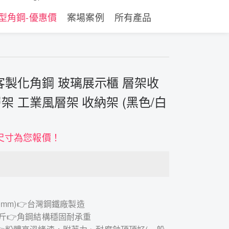
型角鋼-優惠價
案場案例
所有產品
客製化角鋼 玻璃展示櫃 層架收
層架 工業風層架 收納架 (黑色/白
尺寸為您報價！
2.0mm)👉台灣鋼鐵廠製造
0公斤👉角鋼結構穩固耐承重