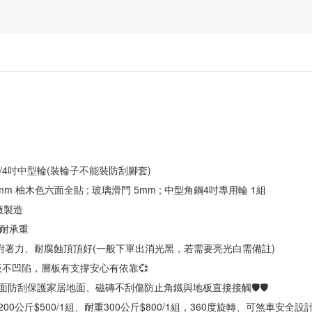
 90 cm /4吋中型輪(裝輪子不能裝防刮腳套)
8mm 柚木色六面全貼 ; 玻璃滑門 5mm ; 中型角鋼4吋專用輪 1組
鐵廠製造
固耐承重
烤漆，附著力、耐腐蝕頂頂好(一般下單出消光黑，若需要亮光白需備註)
層板不凹陷，層板有支撐安心有依靠💞
地面防刮保護家居地面、磁磚不刮傷防止角鐵與地板直接接觸🛡🛡
00公斤$500/1組、耐重300公斤$800/1組，360度旋轉、可煞車安全設計