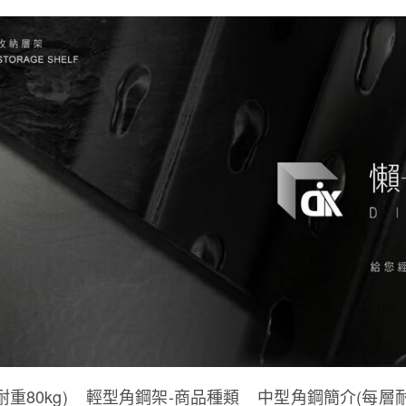
重80kg)
輕型角鋼架-商品種類
中型角鋼簡介(每層耐重