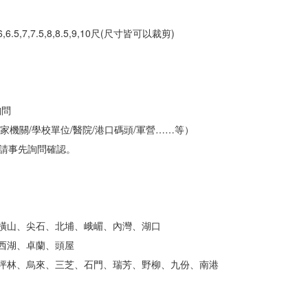
,5.5,6,6.5,7,7.5,8,8.5,9,10尺(尺寸皆可以裁剪)
詢問
家機關/學校單位/醫院/港口碼頭/軍營……等）
請事先詢問確認。
、橫山、尖石、北埔、峨嵋、內灣、湖口
、西湖、卓蘭、頭屋
、坪林、烏來、三芝、石門、瑞芳、野柳、九份、南港