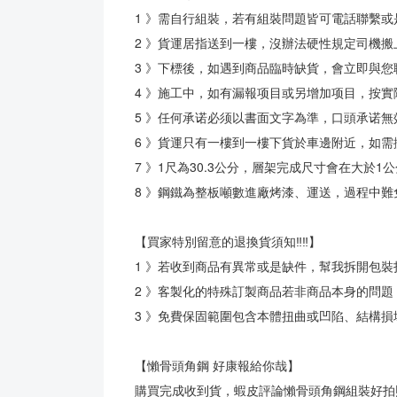
1 》需自行組裝，若有組裝問題皆可電話聯繫或
2 》貨運居指送到一樓，沒辦法硬性規定司機搬
3 》下標後，如遇到商品臨時缺貨，會立即與
4 》施工中，如有漏報项目或另增加项目，按
5 》任何承诺必须以書面文字為準，口頭承诺無
6 》貨運只有一樓到一樓下貨於車邊附近，如需
7 》1尺為30.3公分，層架完成尺寸會在大於
8 》鋼鐵為整板噸數進廠烤漆、運送，過程中
【買家特別留意的退換貨須知‼‼】
1 》若收到商品有異常或是缺件，幫我拆開包
2 》客製化的特殊訂製商品若非商品本身的問題
3 》免費保固範圍包含本體扭曲或凹陷、結構
【懶骨頭角鋼 好康報給你哉】
購買完成收到貨，蝦皮評論懶骨頭角鋼組裝好拍