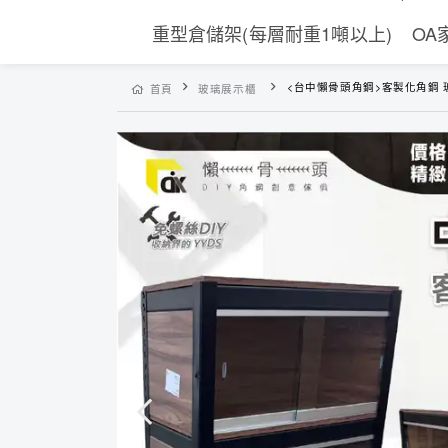
重型倉儲架(每層耐重1噸以上)
OA
<台中懶骨頭角鋼>客製化角鋼 玻璃展示櫃 層架收納 置物架 雙滑門 層架 工業風層架 收納架
首頁
玻璃展示櫃