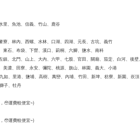
、水里、魚池、信義、竹山、鹿谷
、麥寮、林內、西螺、水林、口湖、四湖、元長、古坑、義竹
埔、東石、布袋、下營、溪口、莿桐、六腳、鹽水、南科
井、左鎮、北門、山上、大內、六甲、七股、官田、關廟、茄萣、白河、後壁
林、美濃、田寮、永安、彌陀、桃源、旗山、林園、義大、小港
九如、里港、鹽埔、高樹、萬巒、內埔、竹田、新埤、枋寮、新園、崁頂
獅子、牡丹
🥹運費較便宜~)
🥹運費較便宜~)