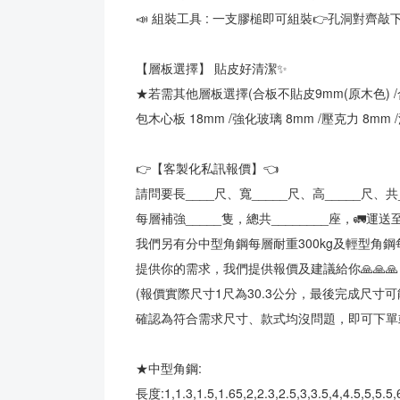
📣 組裝工具 : 一支膠槌即可組裝👉孔洞對齊
【層板選擇】 貼皮好清潔✨
★若需其他層板選擇(合板不貼皮9mm(原木色) /合
包木心板 18mm /強化玻璃 8mm /壓克力 8mm 
👉【客製化私訊報價】👈
請問要長____尺、寬_____尺、高_____尺、共
每層補強_____隻，總共________座，🚛運送至_
我們另有分中型角鋼每層耐重300kg及輕型角鋼每
提供你的需求，我們提供報價及建議給你🙏🙏🙏
(報價實際尺寸1尺為30.3公分，最後完成尺寸
確認為符合需求尺寸、款式均沒問題，即可下單或
★中型角鋼:
長度:1,1.3,1.5,1.65,2,2.3,2.5,3,3.5,4,4.5,5,5.5,