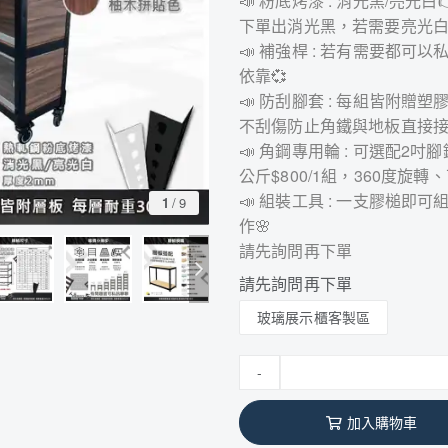
📣 粉底烤漆 : 消光黑/亮
下單出消光黑，若需要亮光白
📣 補強桿 : 若有需要都
依靠💞
📣 防刮腳套 : 每組皆附
不刮傷防止角鐵與地板直接接觸
📣 角鋼專用輪 : 可選配2吋腳
公斤$800/1組，360度旋轉
📣 組裝工具 : 一支膠槌
1
/
9
作🌸
請先詢問再下單
請先詢問再下單
玻璃展示櫃客製區
-
加入購物車