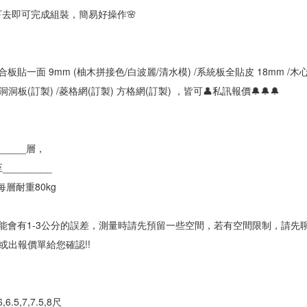
敲下去即可完成組裝，簡易好操作🌸
板貼一面 9mm (柚木拼接色/白波麗/清水模) /系統板全貼皮 18mm /木心
/洞洞板(訂製) /菱格網(訂製) 方格網(訂製) ，皆可👤私訊報價🔔🔔🔔
_____層，
________
層耐重80kg
可能會有1-3公分的誤差，測量時請先預留一些空間，若有空間限制，請先聊
出報價單給您確認!!
6,6.5,7,7.5,8尺