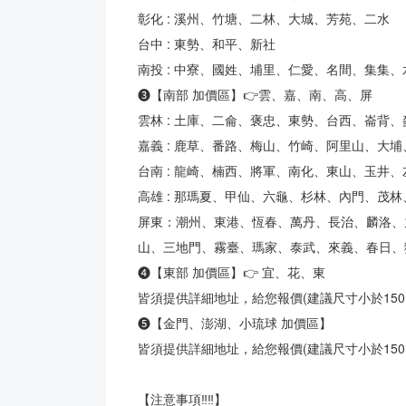
彰化 : 溪州、竹塘、二林、大城、芳苑、二水
台中 : 東勢、和平、新社
南投 : 中寮、國姓、埔里、仁愛、名間、集集
❸【南部 加價區】👉雲、嘉、南、高、屏
雲林 : 土庫、二侖、褒忠、東勢、台西、崙背
嘉義 : 鹿草、番路、梅山、竹崎、阿里山、大
台南 : 龍崎、楠西、將軍、南化、東山、玉
高雄 : 那瑪夏、甲仙、六龜、杉林、內門、茂
屏東：潮州、東港、恆春、萬丹、長治、麟洛、
山、三地門、霧臺、瑪家、泰武、來義、春日、
❹【東部 加價區】👉 宜、花、東
皆須提供詳細地址，給您報價(建議尺寸小於150，
❺【金門、澎湖、小琉球 加價區】
皆須提供詳細地址，給您報價(建議尺寸小於150，
【注意事項‼‼】