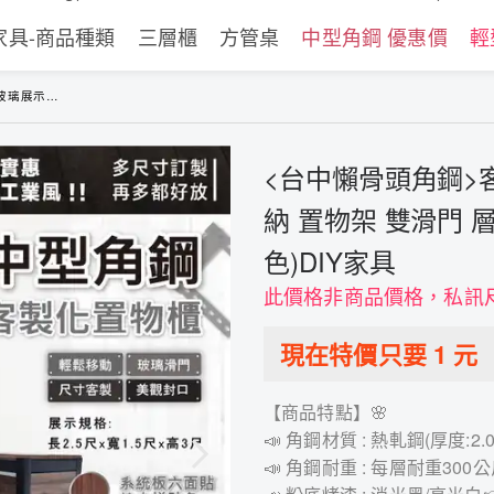
家具-商品種類
三層櫃
方管桌
中型角鋼 優惠價
輕
 (黑色/白色)DIY家具
<台中懶骨頭角鋼>
納 置物架 雙滑門 
色)DIY家具
此價格非商品價格，私訊
現在特價只要
1
元
【商品特點】🌸
📣 角鋼材質 : 熱軋鋼(厚度:
📣 角鋼耐重 : 每層耐重30