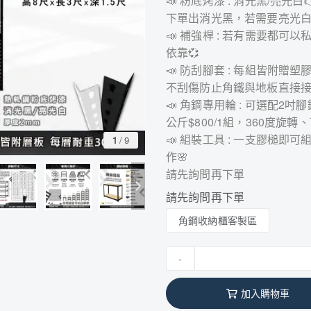
📣 粉底烤漆 : 消光黑/亮
下單出消光黑，若需要亮光白
📣 補強桿 : 若有需要都
依靠💞
📣 防刮腳套 : 每組皆附
不刮傷防止角鐵與地板直接接觸
📣 角鋼專用輪 : 可選配2吋腳
公斤$800/1組，360度旋轉
📣 組裝工具 : 一支膠槌
1
/
9
作🌸
請先詢問再下單
請先詢問再下單
角鋼收納櫃客製區
-
加入購物車