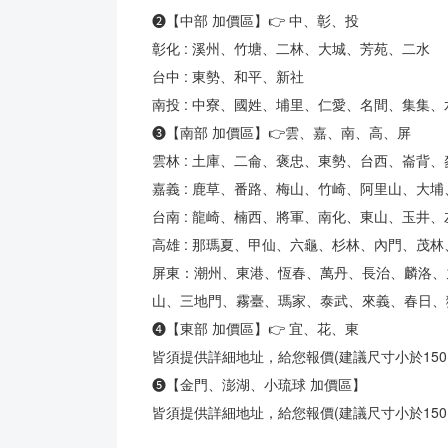
❷【中部 加價區】👉 中、彰、投
彰化 : 溪州、竹塘、二林、大城、芳苑、二水
台中 : 東勢、和平、新社
南投 : 中寮、國姓、埔里、仁愛、名間、集集
❸【南部 加價區】👉雲、嘉、南、高、屏
雲林 : 土庫、二侖、褒忠、東勢、台西、崙背
嘉義 : 鹿草、番路、梅山、竹崎、阿里山、大
台南 : 龍崎、楠西、將軍、南化、東山、玉
高雄 : 那瑪夏、甲仙、六龜、杉林、內門、茂
屏東：潮州、東港、恆春、萬丹、長治、麟洛、
山、三地門、霧臺、瑪家、泰武、來義、春日、
❹【東部 加價區】👉 宜、花、東
皆須提供詳細地址，給您報價(建議尺寸小於150，
❺【金門、澎湖、小琉球 加價區】
皆須提供詳細地址，給您報價(建議尺寸小於150，