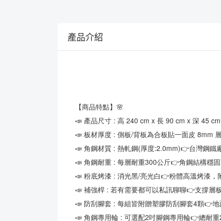
產品介紹
【商品特點】🌸
📣 產品尺寸 : 高 240 cm x 長 90 cm x 深 45 cm
📣 板材厚度 : 側板/背板為合板貼一面皮 8mm
📣 角鋼材質 : 熱軋鋼(厚度:2.0mm)👉台灣鋼
📣 角鋼耐重 : 每層耐重300公斤👉角鋼結構穩
📣 粉底烤漆 : 消光黑/亮光白👉粉體高溫
📣 補強桿 : 若有需要都可以私訊聊聊👉支撐
📣 防刮腳套 : 每組皆附贈塑膠防刮腳套4顆
📣 角鋼專用輪 : 可選配2吋腳鋼專用輪👉總耐重2