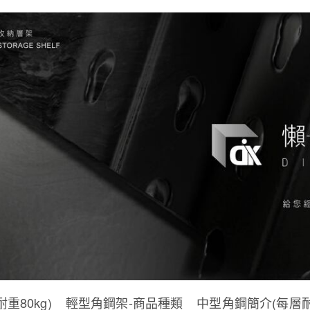
重80kg)
輕型角鋼架-商品種類
中型角鋼簡介(每層耐重