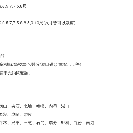
6,6.5,7,7.5,8尺
,5.5,6,6.5,7,7.5,8,8.5,9,10尺(尺寸皆可以裁剪)
詢問
家機關/學校單位/醫院/港口碼頭/軍營……等）
請事先詢問確認。
、橫山、尖石、北埔、峨嵋、內灣、湖口
、西湖、卓蘭、頭屋
、坪林、烏來、三芝、石門、瑞芳、野柳、九份、南港