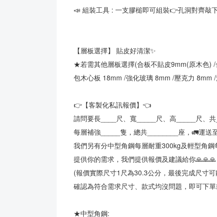
📣 組裝工具 : 一支膠槌即可組裝👉孔洞對齊
【層板選擇】 貼皮好清潔✨
★若需其他層板選擇(合板不貼皮9mm(原木色) /合
包木心板 18mm /強化玻璃 8mm /壓克力 8mm 
👉【客製化私訊報價】👈
請問要長____尺、寬_____尺、高_____尺、共
每層補強_____隻，總共________座，🚛運送至_
我們另有分中型角鋼每層耐重300kg及輕型角鋼每
提供你的需求，我們提供報價及建議給你🙏🙏🙏
(報價實際尺寸1尺為30.3公分，最後完成尺寸
確認為符合需求尺寸、款式均沒問題，即可下單或
★中型角鋼: