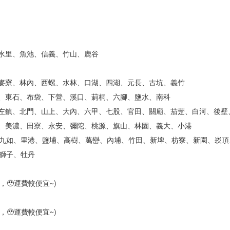
、水里、魚池、信義、竹山、鹿谷
、麥寮、林內、西螺、水林、口湖、四湖、元長、古坑、義竹
埔、東石、布袋、下營、溪口、莿桐、六腳、鹽水、南科
井、左鎮、北門、山上、大內、六甲、七股、官田、關廟、茄萣、白河、後壁
林、美濃、田寮、永安、彌陀、桃源、旗山、林園、義大、小港
九如、里港、鹽埔、高樹、萬巒、內埔、竹田、新埤、枋寮、新園、崁頂
獅子、牡丹
🥹運費較便宜~)
🥹運費較便宜~)