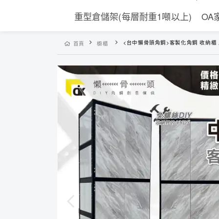
重型倉儲架(每層耐重1噸以上)
OA
<台中懶骨頭角鋼>客製化角鋼 收納櫃 層架收納 置物架 雙開門 層架 工業風層架 收納架 (黑色/白色)DI
首頁
櫥櫃