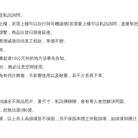
是私訊詢問。
上樓，若需上樓可以自行與司機議價(若需要上樓可以私訊詢問，盡量幫您
您聯繫，商品出貨日期會延後。
實際增减项目结算工程款，單價不變。
效。
搬超過10公尺外的地方須事先告知。
1公分，務必注意空間使用。
難免有些許擦傷，不影響使用以及耐重，若不介意再下單。
裝拍攝全不商品照片、量尺寸，私訊傳聊聊，會有專人會您解決問題。
，恕無法退(換)貨。
損壞，以上非人為損壞皆不保固，另不保固本體之外觀損壞，如掉漆與髒汙