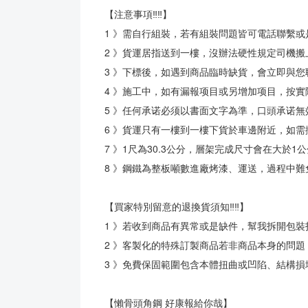
【注意事項‼‼】
1 》需自行組裝，若有組裝問題皆可電話聯繫或
2 》貨運居指送到一樓，沒辦法硬性規定司機搬
3 》下標後，如遇到商品臨時缺貨，會立即與
4 》施工中，如有漏報项目或另增加项目，按
5 》任何承诺必须以書面文字為準，口頭承诺無
6 》貨運只有一樓到一樓下貨於車邊附近，如需
7 》1尺為30.3公分，層架完成尺寸會在大於
8 》鋼鐵為整板噸數進廠烤漆、運送，過程中
【買家特別留意的退換貨須知‼‼】
1 》若收到商品有異常或是缺件，幫我拆開包
2 》客製化的特殊訂製商品若非商品本身的問題
3 》免費保固範圍包含本體扭曲或凹陷、結構
【懶骨頭角鋼 好康報給你哉】