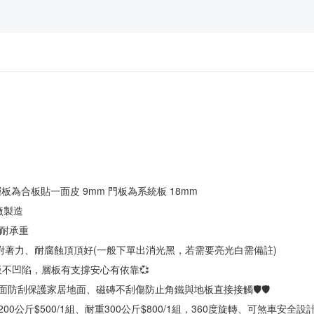
 層板為合板貼一面皮 9mm 門板為系統板 18mm
鐵廠製造
固耐承重
烤漆，附著力、耐腐蝕頂頂好(一般下單出消光黑，若需要亮光白需備註)
層板不凹陷，層板有支撐安心有依靠💞
地面防刮保護家居地面、磁磚不刮傷防止角鐵與地板直接接觸🛡🛡
00公斤$500/1組、耐重300公斤$800/1組，360度旋轉、可煞車安全設計