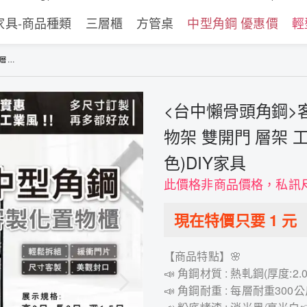
家具-商品種類
三層櫃
方管桌
中型角鋼 優惠價
輕
Y家具
<台中懶骨頭角鋼>
物架 雙開門 層架 
色)DIY家具
此價格非商品價格，私訊
現在特價只要
1
元
【商品特點】🌸
📣 角鋼材質 : 熱軋鋼(厚度:
📣 角鋼耐重 : 每層耐重30