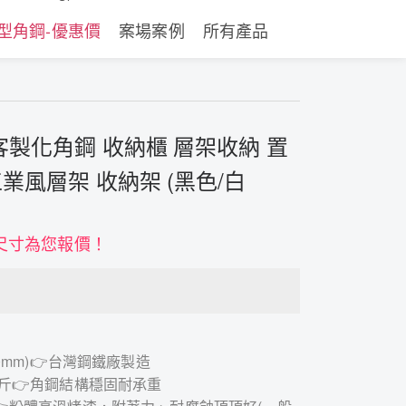
型角鋼-優惠價
案場案例
所有產品
客製化角鋼 收納櫃 層架收納 置
工業風層架 收納架 (黑色/白
尺寸為您報價！
2.0mm)👉台灣鋼鐵廠製造
0公斤👉角鋼結構穩固耐承重