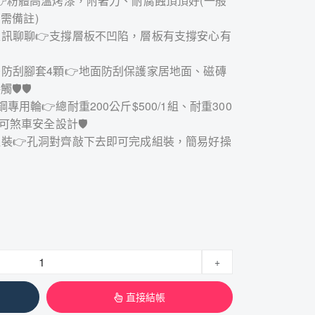
光白👉粉體高溫烤漆，附著力、耐腐蝕頂頂好(一般
需備註)
可以私訊聊聊👉支撐層板不凹陷，層板有支撐安心有
贈塑膠防刮腳套4顆👉地面防刮保護家居地面、磁磚
🛡🛡
鋼專用輪👉總耐重200公斤$500/1組、耐重300
、可煞車安全設計🛡
即可組裝👉孔洞對齊敲下去即可完成組裝，簡易好操
+
直接結帳