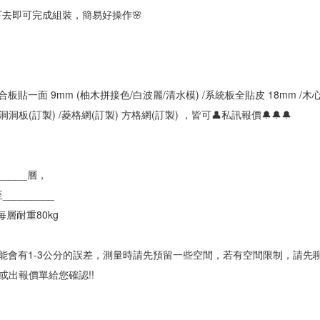
敲下去即可完成組裝，簡易好操作🌸
板貼一面 9mm (柚木拼接色/白波麗/清水模) /系統板全貼皮 18mm /木心
/洞洞板(訂製) /菱格網(訂製) 方格網(訂製) ，皆可👤私訊報價🔔🔔🔔
_____層，
________
層耐重80kg
可能會有1-3公分的誤差，測量時請先預留一些空間，若有空間限制，請先聊
出報價單給您確認!!