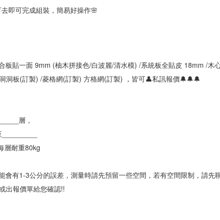
敲下去即可完成組裝，簡易好操作🌸
板貼一面 9mm (柚木拼接色/白波麗/清水模) /系統板全貼皮 18mm /木心
/洞洞板(訂製) /菱格網(訂製) 方格網(訂製) ，皆可👤私訊報價🔔🔔🔔
_____層，
________
層耐重80kg
可能會有1-3公分的誤差，測量時請先預留一些空間，若有空間限制，請先聊
出報價單給您確認!!