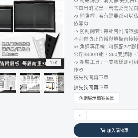
📣 粉底烤漆 : 消光黑/亮
下單出消光黑，若需要亮光白
📣 補強桿 : 若有需要都
依靠💞
📣 防刮腳套 : 每組皆附
不刮傷防止角鐵與地板直接接觸
📣 角鋼專用輪 : 可選配2吋腳
公斤$800/1組，360度旋轉
📣 組裝工具 : 一支膠槌
1
/
9
作🌸
請先詢問再下單
請先詢問再下單
角鋼展示櫃客製區
-
加入購物車