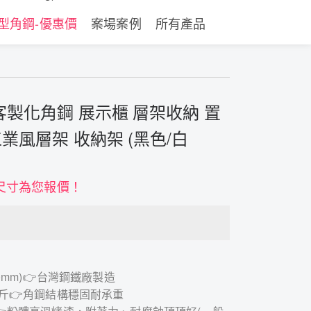
型角鋼-優惠價
案場案例
所有產品
客製化角鋼 展示櫃 層架收納 置
工業風層架 收納架 (黑色/白
尺寸為您報價！
2.0mm)👉台灣鋼鐵廠製造
0公斤👉角鋼結構穩固耐承重