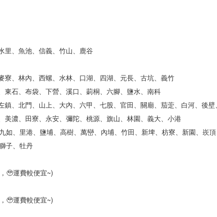
、水里、魚池、信義、竹山、鹿谷
、麥寮、林內、西螺、水林、口湖、四湖、元長、古坑、義竹
埔、東石、布袋、下營、溪口、莿桐、六腳、鹽水、南科
井、左鎮、北門、山上、大內、六甲、七股、官田、關廟、茄萣、白河、後壁
林、美濃、田寮、永安、彌陀、桃源、旗山、林園、義大、小港
九如、里港、鹽埔、高樹、萬巒、內埔、竹田、新埤、枋寮、新園、崁頂
獅子、牡丹
🥹運費較便宜~)
🥹運費較便宜~)