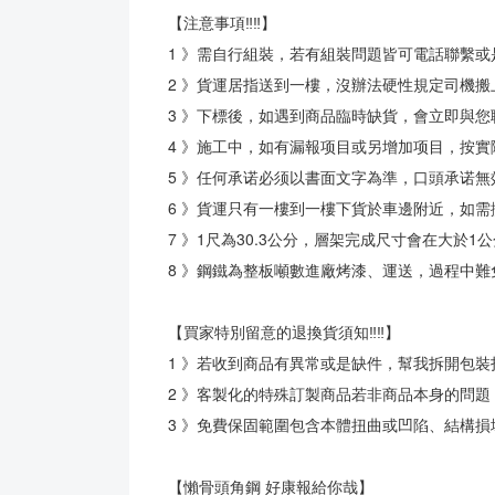
【注意事項‼‼】
1 》需自行組裝，若有組裝問題皆可電話聯繫或
2 》貨運居指送到一樓，沒辦法硬性規定司機搬
3 》下標後，如遇到商品臨時缺貨，會立即與
4 》施工中，如有漏報项目或另增加项目，按
5 》任何承诺必须以書面文字為準，口頭承诺無
6 》貨運只有一樓到一樓下貨於車邊附近，如需
7 》1尺為30.3公分，層架完成尺寸會在大於
8 》鋼鐵為整板噸數進廠烤漆、運送，過程中
【買家特別留意的退換貨須知‼‼】
1 》若收到商品有異常或是缺件，幫我拆開包
2 》客製化的特殊訂製商品若非商品本身的問題
3 》免費保固範圍包含本體扭曲或凹陷、結構
【懶骨頭角鋼 好康報給你哉】