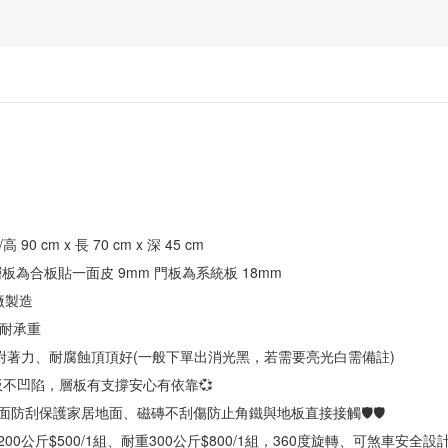
高 90 cm x 長 70 cm x 深 45 cm
 層板為合板貼一面皮 9mm 門板為系統板 18mm
鐵廠製造
固耐承重
烤漆，附著力、耐腐蝕頂頂好(一般下單出消光黑，若需要亮光白需備註)
層板不凹陷，層板有支撐安心有依靠💞
地面防刮保護家居地面、磁磚不刮傷防止角鐵與地板直接接觸🛡🛡
00公斤$500/1組、耐重300公斤$800/1組，360度旋轉、可煞車安全設計