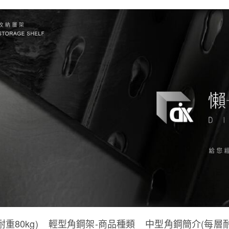
重80kg)
輕型角鋼架-商品種類
中型角鋼簡介(每層耐重