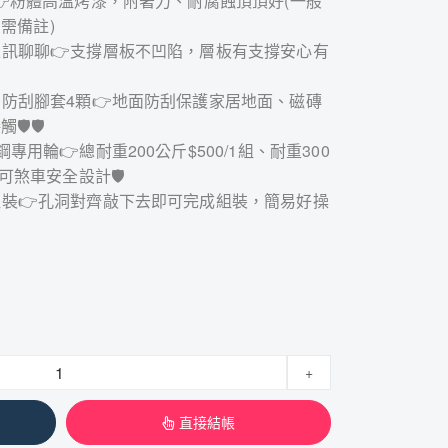
光白👉粉體高溫烤漆，附著力、耐腐蝕頂頂好(一般
需備註)
可以私訊聊聊👉支撐層板不凹陷，層板有支撐安心有
贈塑膠防刮腳套4顆👉地面防刮保護家居地面、磁磚
🛡🛡
鋼專用輪👉總耐重200公斤$500/1組、耐重300
、可煞車安全設計🛡
即可組裝👉孔洞對齊敲下去即可完成組裝，簡易好操
+
直接結帳