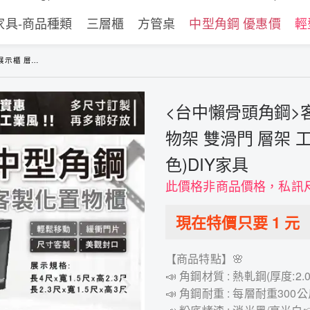
家具-商品種類
三層櫃
方管桌
中型角鋼 優惠價
輕
 (黑色/白色)DIY家具
<台中懶骨頭角鋼>
物架 雙滑門 層架 
色)DIY家具
此價格非商品價格，私訊
現在特價只要
1
元
【商品特點】🌸
📣 角鋼材質 : 熱軋鋼(厚度:
📣 角鋼耐重 : 每層耐重30