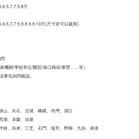
6,6.5,7,7.5,8尺
,5.5,6,6.5,7,7.5,8,8.5,9,10尺(尺寸皆可以裁剪)
詢問
家機關/學校單位/醫院/港口碼頭/軍營……等）
請事先詢問確認。
、橫山、尖石、北埔、峨嵋、內灣、湖口
、西湖、卓蘭、頭屋
、坪林、烏來、三芝、石門、瑞芳、野柳、九份、南港