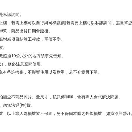
是私訊詢問。
上樓，若需上樓可以自行與司機議價(若需要上樓可以私訊詢問，盡量幫您
您聯繫，商品出貨日期會延後。
實際增减项目结算工程款，單價不變。
效。
搬超過10公尺外的地方須事先告知。
1公分，務必注意空間使用。
難免有些許擦傷，不影響使用以及耐重，若不介意再下單。
裝拍攝全不商品照片、量尺寸，私訊傳聊聊，會有專人會您解決問題。
，恕無法退(換)貨。
損壞，以上非人為損壞皆不保固，另不保固本體之外觀損壞，如掉漆與髒汙