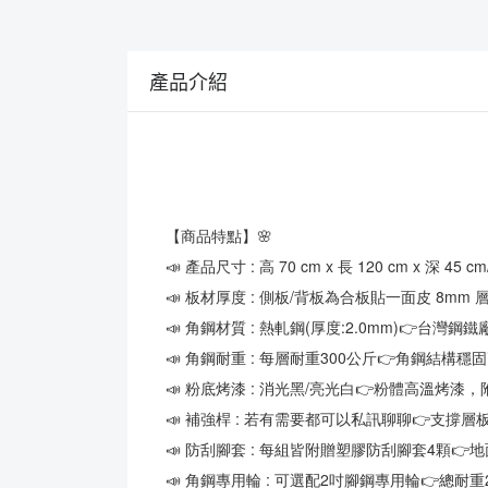
產品介紹
【商品特點】🌸
📣 產品尺寸 : 高 70 cm x 長 120 cm x 深 45 cm/
📣 板材厚度 : 側板/背板為合板貼一面皮 8mm
📣 角鋼材質 : 熱軋鋼(厚度:2.0mm)👉台灣鋼
📣 角鋼耐重 : 每層耐重300公斤👉角鋼結構穩
📣 粉底烤漆 : 消光黑/亮光白👉粉體高溫
📣 補強桿 : 若有需要都可以私訊聊聊👉支撐
📣 防刮腳套 : 每組皆附贈塑膠防刮腳套4顆
📣 角鋼專用輪 : 可選配2吋腳鋼專用輪👉總耐重2