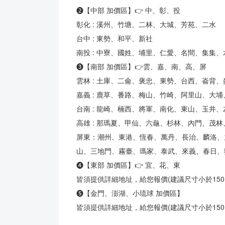
❷【中部 加價區】👉 中、彰、投
彰化 : 溪州、竹塘、二林、大城、芳苑、二水
台中 : 東勢、和平、新社
南投 : 中寮、國姓、埔里、仁愛、名間、集集
❸【南部 加價區】👉雲、嘉、南、高、屏
雲林 : 土庫、二侖、褒忠、東勢、台西、崙背
嘉義 : 鹿草、番路、梅山、竹崎、阿里山、大
台南 : 龍崎、楠西、將軍、南化、東山、玉
高雄 : 那瑪夏、甲仙、六龜、杉林、內門、茂
屏東：潮州、東港、恆春、萬丹、長治、麟洛、
山、三地門、霧臺、瑪家、泰武、來義、春日、
❹【東部 加價區】👉 宜、花、東
皆須提供詳細地址，給您報價(建議尺寸小於150，
❺【金門、澎湖、小琉球 加價區】
皆須提供詳細地址，給您報價(建議尺寸小於150，