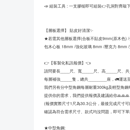
📣 組裝工具 : 一支膠槌即可組裝👉孔洞對齊
【層板選擇】 貼皮好清潔✨
★若需其他層板選擇(合板不貼皮9mm(原木色) /合
包木心板 18mm /強化玻璃 8mm /壓克力 8mm 
👉【客製化私訊報價】👈
請問要長____尺、寬_____尺、高_____尺、共
每層補強_____隻，總共________座，🚛運送至_
我們另有分中型角鋼每層耐重300kg及輕型角鋼每
提供你的需求，我們提供報價及建議給你🙏🙏🙏
(報價實際尺寸1尺為30.3公分，最後完成尺寸
確認為符合需求尺寸、款式均沒問題，即可下單或
★中型角鋼: