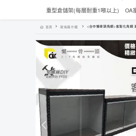
重型倉儲架(每層耐重1噸以上)
OA
<台中懶骨頭角鋼>客製化角鋼 展示櫃 層架收納 置物架 雙滑門 層架 工業風層架 收納架
首頁
玻璃展示櫃