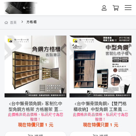
方格櫃
首頁
<台中懶骨頭角鋼> 客制化中
<台中懶骨頭角鋼>【雙門格
型角鋼方格架 方格層架 置物
櫃收納】中型角鋼 工業風 角
此價格非商品價格，私訊尺寸為您
層架 免螺絲角鋼 工業風 置物
此價格非商品價格，私訊尺寸為您
鋼 收納架 方格櫃 雙開門 置
報價！
報價！
架 工業風家具 DIY 簡單拆裝
物櫃 (黑色/白色) DIY
現在特價只要
1
元
現在特價只要
1
元