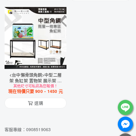
<台中懶骨頭角鋼>中型二層
架 魚缸架 置物架 展示架 收
納架 免螺絲角鋼 角鋼架 層架
其他尺寸可私訊為您報價！
現在特價只要
900
-
1450
元
工業風家具 DIY 簡易拆裝
選購
客服專線：0908519063