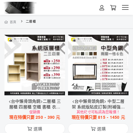
二層櫃
首頁
<台中懶骨頭角鋼>二層櫃 三
<台中懶骨頭角鋼> 中型二層
層櫃 四層櫃 空櫃 書櫃 衣櫃
架 系統版貼皮訂製(附補強桿
置物櫃 收納櫃 置物架 DIY 簡
促銷價
❗) 免螺絲角鋼架 鞋架 魚缸櫃
其他尺寸可私訊為您報價！
現在特價只要
250
-
390
元
現在特價只要
815
-
1450
元
單拆裝
(黑色/白色) DIY 工業風
選購
選購